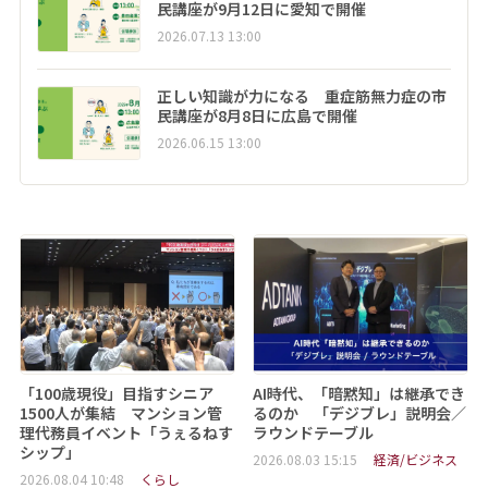
民講座が9月12日に愛知で開催
2026.07.13 13:00
正しい知識が力になる 重症筋無力症の市
民講座が8月8日に広島で開催
2026.06.15 13:00
「100歳現役」目指すシニア
AI時代、「暗黙知」は継承でき
1500人が集結 マンション管
るのか 「デジブレ」説明会／
理代務員イベント「うぇるねす
ラウンドテーブル
シップ」
2026.08.03 15:15
経済/ビジネス
2026.08.04 10:48
くらし