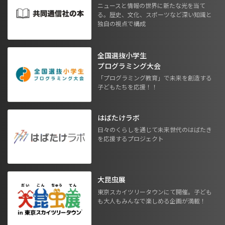
ニュースと情報の世界に新たな光を当て
る。歴史、文化、スポーツなど深い知識と
独自の視点で構成
全国選抜小学生
プログラミング大会
「プログラミング教育」で未来を創造する
子どもたちを応援！！
はばたけラボ
日々のくらしを通じて未来世代のはばたき
を応援するプロジェクト
大昆虫展
東京スカイツリータウンにて開催。子ども
も大人もみんなで楽しめる企画が満載！