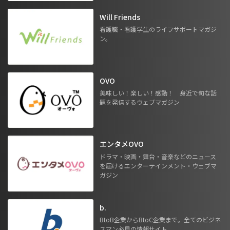
Will Friends
看護職・看護学生のライフサポートマガジ
ン。
OVO
美味しい！楽しい！感動！ 身近で旬な話
題を発信するウェブマガジン
エンタメOVO
ドラマ・映画・舞台・音楽などのニュース
を届けるエンターテインメント・ウェブマ
ガジン
b.
BtoB企業からBtoC企業まで。全てのビジネ
スマン必見の情報サイト