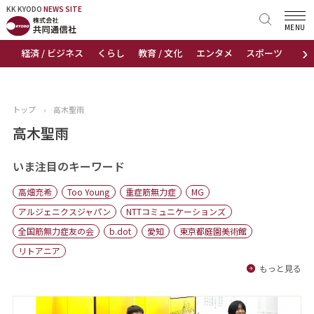
KK KYODO
KK KYODO
NEWS SITE
NEWS SITE
MENU
›
経済 / ビジネス
くらし
教育 / 文化
エンタメ
スポーツ
地
トップページ
お知らせ
トップ
›
高木聖雨
ニュース
高木聖雨
おすすめコンテンツ
いま注目のキーワード
高畑充希
Too Young
重症筋無力症
MG
出版物
アルジェニクスジャパン
NTTコミュニケーションズ
全国筋無力症友の会
b.dot
愛知
東京都庭園美術館
会社概要
リトアニア
もっと見る