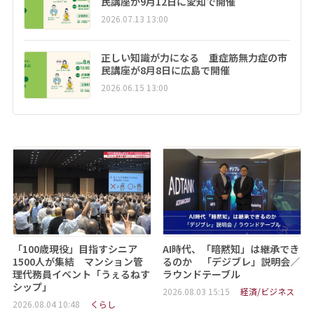
民講座が9月12日に愛知で開催
2026.07.13 13:00
正しい知識が力になる 重症筋無力症の市
民講座が8月8日に広島で開催
2026.06.15 13:00
「100歳現役」目指すシニア
AI時代、「暗黙知」は継承でき
1500人が集結 マンション管
るのか 「デジブレ」説明会／
理代務員イベント「うぇるねす
ラウンドテーブル
シップ」
2026.08.03 15:15
経済/ビジネス
2026.08.04 10:48
くらし