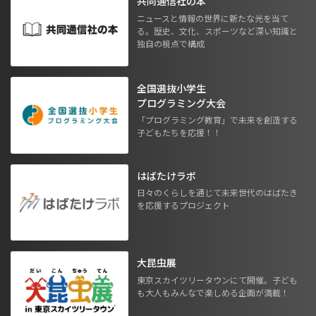
共同通信社の本
ニュースと情報の世界に新たな光を当て
る。歴史、文化、スポーツなど深い知識と
独自の視点で構成
全国選抜小学生
プログラミング大会
「プログラミング教育」で未来を創造する
子どもたちを応援！！
はばたけラボ
日々のくらしを通じて未来世代のはばたき
を応援するプロジェクト
大昆虫展
東京スカイツリータウンにて開催。子ども
も大人もみんなで楽しめる企画が満載！