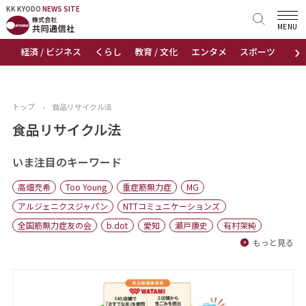
KK KYODO
KK KYODO
NEWS SITE
NEWS SITE
MENU
›
経済 / ビジネス
くらし
教育 / 文化
エンタメ
スポーツ
地
トップページ
お知らせ
トップ
›
食品リサイクル法
ニュース
食品リサイクル法
おすすめコンテンツ
いま注目のキーワード
高畑充希
Too Young
重症筋無力症
MG
出版物
アルジェニクスジャパン
NTTコミュニケーションズ
全国筋無力症友の会
b.dot
愛知
瀬戸康史
有村架純
会社概要
もっと見る