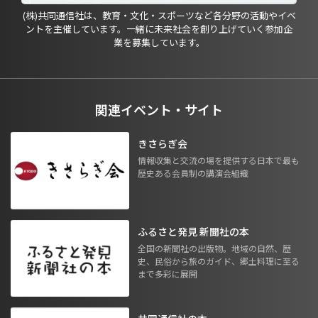
(株)共同通信社は、教育・文化・スポーツなど各分野の活動やイベ
ントを主催しています。一緒に未来社会を創り上げていく参加企
業を募集しています。
関連イベント・サイト
きさらぎ会
情報収集と交流の場を提供する日本で最も
歴史ある会員制の講演会組織
ふるさと発見 新聞社の本
全国の新聞社の出版物。地域の自然、歴
史、民俗から旅のガイド、郷土料理に至る
まで多彩に展開