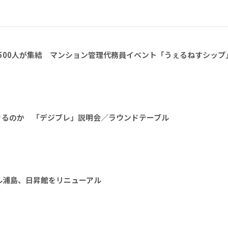
1500人が集結 マンション管理代務員イベント「うぇるねすシップ
きるのか 「デジブレ」説明会／ラウンドテーブル
ル浦島、日昇館をリニューアル