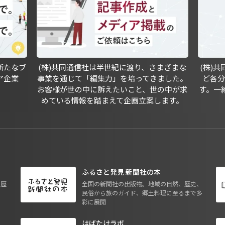
新たなブ
(株)共同通信社は半世紀に渡り、さまざまな
(株)
ア企業
事業を通じて「編集力」を培ってきました。
ど各
お客様が世の中に訴えたいこと、世の中が求
す。一
めている情報を踏まえて企画立案します。
ふるさと発見 新聞社の本
も歴
全国の新聞社の出版物。地域の自然、歴史、
民俗から旅のガイド、郷土料理に至るまで多
彩に展開
はばたけラボ