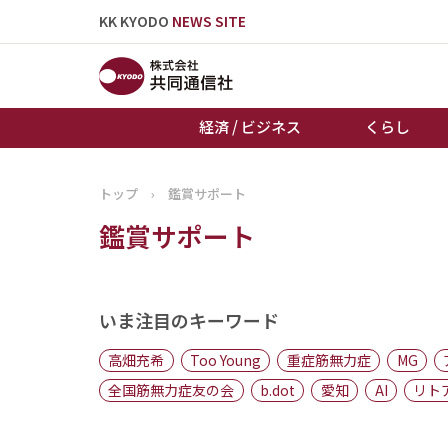
KK KYODO
NEWS SITE
経済 / ビジネス
くらし
トップ
›
鑑賞サポート
トップページ
鑑賞サポート
お知らせ
いま注目のキーワード
高畑充希
Too Young
重症筋無力症
MG
全国筋無力症友の会
b.dot
愛知
AI
リト