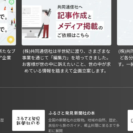
新たなブ
(株)共同通信社は半世紀に渡り、さまざまな
(株)
ア企業
事業を通じて「編集力」を培ってきました。
ど各
お客様が世の中に訴えたいこと、世の中が求
す。一
めている情報を踏まえて企画立案します。
ふるさと発見 新聞社の本
も歴
全国の新聞社の出版物。地域の自然、歴史、
民俗から旅のガイド、郷土料理に至るまで多
彩に展開