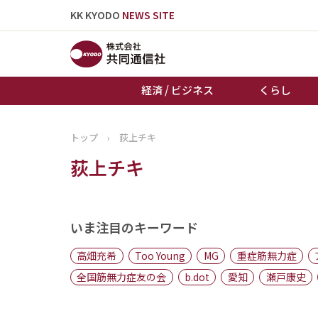
KK KYODO
NEWS SITE
経済 / ビジネス
くらし
トップ
›
荻上チキ
トップページ
荻上チキ
お知らせ
いま注目のキーワード
高畑充希
Too Young
MG
重症筋無力症
全国筋無力症友の会
b.dot
愛知
瀬戸康史