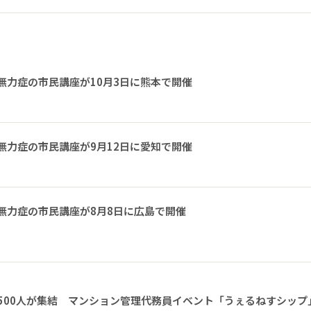
無力症の市民講座が10月3日に熊本で開催
無力症の市民講座が9月12日に愛知で開催
無力症の市民講座が8月8日に広島で開催
1500人が集結 マンション管理代務員イベント「うぇるねすシップ