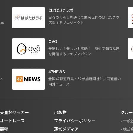
はばたけラボ
日々のくらしを通じて未来世代のはばたきを
応援するプロジェクト
る子
OVO
ジ
美味しい！楽しい！感動！ 身近で旬な話題
を発信するウェブマガジン
47NEWS
ネ
全国47都道府県・52参加新聞社と共同通信の
内外ニュース
天皇杯サッカー
出版物
グルー
オートレース
プライバシーポリシー
- 一
競輪
運営メディア
- 株