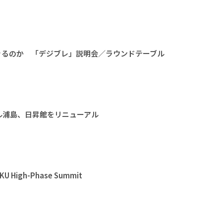
きるのか 「デジブレ」説明会／ラウンドテーブル
ル浦島、日昇館をリニューアル
High-Phase Summit