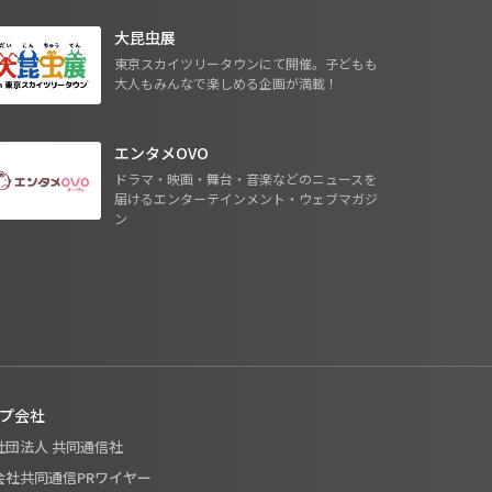
大昆虫展
東京スカイツリータウンにて開催。子どもも
大人もみんなで楽しめる企画が満載！
エンタメOVO
ドラマ・映画・舞台・音楽などのニュースを
届けるエンターテインメント・ウェブマガジ
ン
プ会社
般社団法人 共同通信社
式会社共同通信PRワイヤー