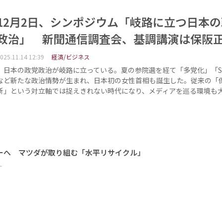
12月2日、シンポジウム「岐路に立つ日本
政治」 新聞通信調査会、基調講演は保阪
025.11.14 12:39
経済/ビジネス
日本の政党政治が岐路に立っている。夏の参院選を経て「多党化」「S
など新たな政治情勢が生まれ、日本初の女性首相も誕生した。従来の「
新」という対立軸では捉えきれない時代になり、メディアを巡る環境も
ーへ マツダが取り組む「水平リサイクル」
ー