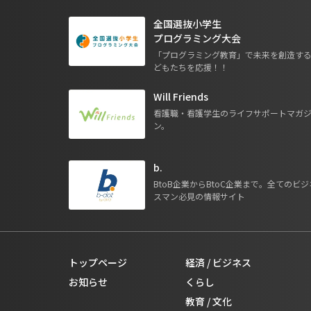
全国選抜小学生
プログラミング大会
「プログラミング教育」で未来を創造す
どもたちを応援！！
Will Friends
看護職・看護学生のライフサポートマガ
ン。
b.
BtoB企業からBtoC企業まで。全てのビジ
スマン必見の情報サイト
トップページ
経済 / ビジネス
お知らせ
くらし
教育 / 文化