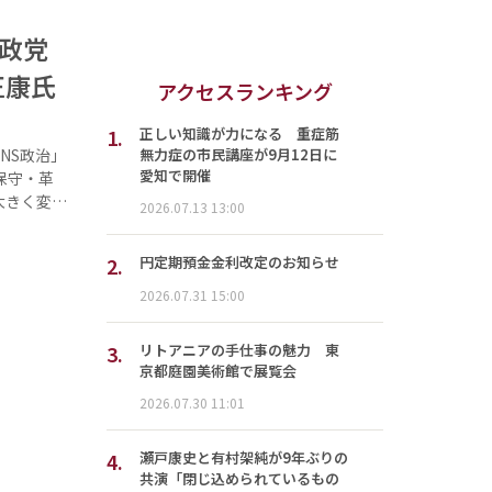
の政党
正康氏
アクセスランキング
1.
正しい知識が力になる 重症筋
無力症の市民講座が9月12日に
NS政治」
愛知で開催
保守・革
大きく変…
2026.07.13 13:00
2.
円定期預金金利改定のお知らせ
2026.07.31 15:00
3.
リトアニアの手仕事の魅力 東
京都庭園美術館で展覧会
2026.07.30 11:01
4.
瀬戸康史と有村架純が9年ぶりの
共演「閉じ込められているもの