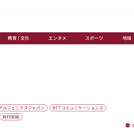
教育 / 文化
エンタメ
スポーツ
地域
経済 / ビジネス
誰もが輝いて働く社会へ
くらし
天皇杯サッカー
教育 / 文化
オートレース
エンタメ
競輪
スポーツ
ボートレース
地域
棋王戦
アルジェニクスジャパン
NTTコミュニケーションズ
キーパーソン
女流本因坊戦
有村架純