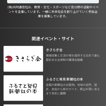
(株)共同通信社は、教育・文化・スポーツなど各分野の活動やイベ
ントを主催しています。一緒に未来社会を創り上げていく参加企
業を募集しています。
関連イベント・サイト
きさらぎ会
情報収集と交流の場を提供する日本で最も
歴史ある会員制の講演会組織
ふるさと発見 新聞社の本
全国の新聞社の出版物。地域の自然、歴
史、民俗から旅のガイド、郷土料理に至る
まで多彩に展開