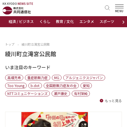
KK KYODO
KK KYODO
NEWS SITE
NEWS SITE
MENU
›
経済 / ビジネス
くらし
教育 / 文化
エンタメ
スポーツ
地
トップページ
お知らせ
トップ
›
綾川町立滝宮公民館
ニュース
綾川町立滝宮公民館
おすすめコンテンツ
いま注目のキーワード
高畑充希
重症筋無力症
MG
アルジェニクスジャパン
出版物
Too Young
b.dot
全国筋無力症友の会
愛知
NTTコミュニケーションズ
瀬戸康史
有村架純
会社概要
もっと見る