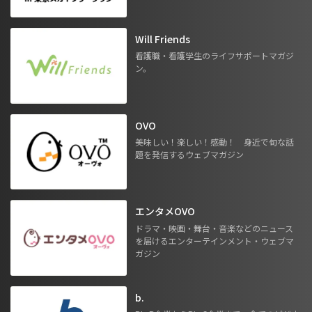
Will Friends
看護職・看護学生のライフサポートマガジ
ン。
OVO
美味しい！楽しい！感動！ 身近で旬な話
題を発信するウェブマガジン
エンタメOVO
ドラマ・映画・舞台・音楽などのニュース
を届けるエンターテインメント・ウェブマ
ガジン
b.