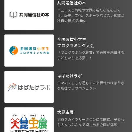
共同通信社の本
ニュースと情報の世界に新たな光を当て
る。歴史、文化、スポーツなど深い知識と
独自の視点で構成
全国選抜小学生
プログラミング大会
「プログラミング教育」で未来を創造する
子どもたちを応援！！
はばたけラボ
日々のくらしを通じて未来世代のはばたき
を応援するプロジェクト
大昆虫展
東京スカイツリータウンにて開催。子ども
も大人もみんなで楽しめる企画が満載！