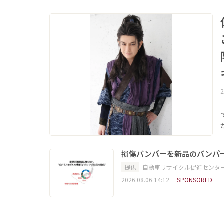
2
損傷バンパーを新品のバンパ
提供
自動車リサイクル促進センタ
2026.08.06 14:12
SPONSORED