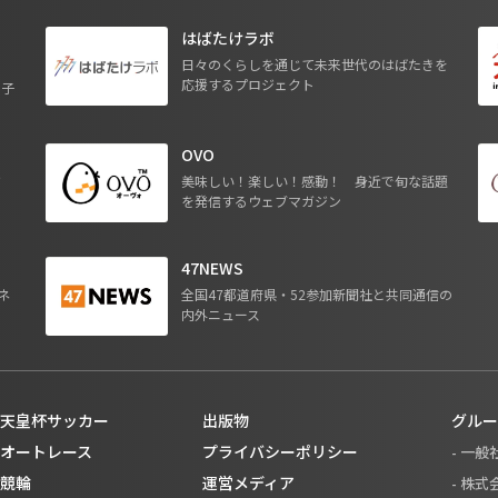
はばたけラボ
日々のくらしを通じて未来世代のはばたきを
応援するプロジェクト
る子
OVO
ジ
美味しい！楽しい！感動！ 身近で旬な話題
を発信するウェブマガジン
47NEWS
ネ
全国47都道府県・52参加新聞社と共同通信の
内外ニュース
天皇杯サッカー
出版物
グルー
オートレース
プライバシーポリシー
- 一
競輪
運営メディア
- 株