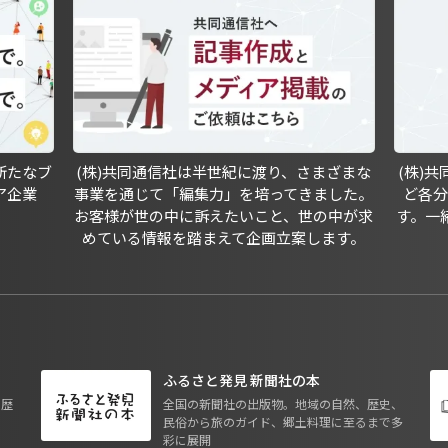
新たなブ
(株)共同通信社は半世紀に渡り、さまざまな
(株)
ア企業
事業を通じて「編集力」を培ってきました。
ど各
お客様が世の中に訴えたいこと、世の中が求
す。一
めている情報を踏まえて企画立案します。
ふるさと発見 新聞社の本
も歴
全国の新聞社の出版物。地域の自然、歴史、
民俗から旅のガイド、郷土料理に至るまで多
彩に展開