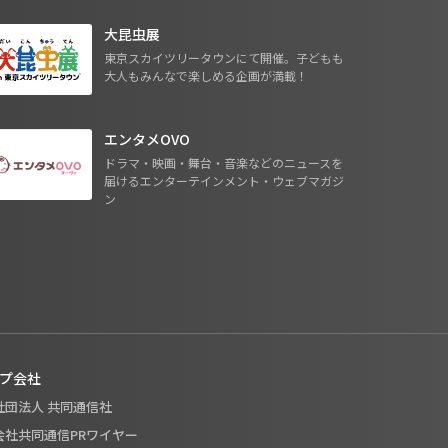
大昆虫展
東京スカイツリータウンにて開催。子どもも
大人もみんなで楽しめる企画が満載！
エンタメOVO
ドラマ・映画・舞台・音楽などのニュースを
届けるエンターテインメント・ウェブマガジ
ン
プ会社
般社団法人 共同通信社
式会社共同通信PRワイヤー