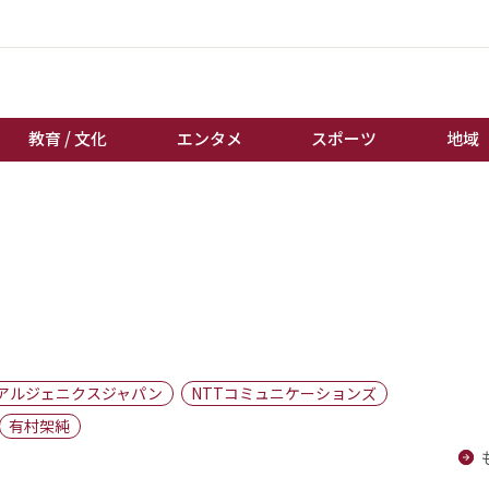
教育 / 文化
エンタメ
スポーツ
地域
経済 / ビジネス
誰もが輝いて働く社会へ
くらし
天皇杯サッカー
教育 / 文化
オートレース
エンタメ
競輪
スポーツ
ボートレース
地域
棋王戦
アルジェニクスジャパン
NTTコミュニケーションズ
キーパーソン
女流本因坊戦
有村架純