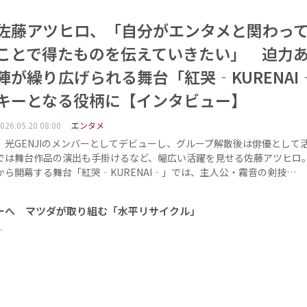
佐藤アツヒロ、「自分がエンタメと関わっ
ことで得たものを伝えていきたい」 迫力
陣が繰り広げられる舞台「紅哭‐KURENAI
キーとなる役柄に【インタビュー】
026.05.20 08:00
エンタメ
光GENJIのメンバーとしてデビューし、グループ解散後は俳優として
では舞台作品の演出も手掛けるなど、幅広い活躍を見せる佐藤アツヒロ。
から開幕する舞台「紅哭‐KURENAI‐」では、主人公・霧音の剣技…
ーへ マツダが取り組む「水平リサイクル」
ー