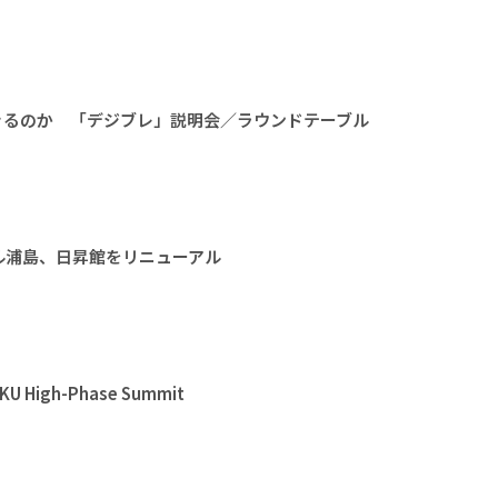
きるのか 「デジブレ」説明会／ラウンドテーブル
ル浦島、日昇館をリニューアル
High-Phase Summit