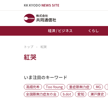
KK KYODO
NEWS SITE
経済 / ビジネス
くらし
トップ
›
紅哭
トップページ
紅哭
お知らせ
いま注目のキーワード
高畑充希
Too Young
重症筋無力症
MG
全国筋無力症友の会
b.dot
愛知
瀬戸康史