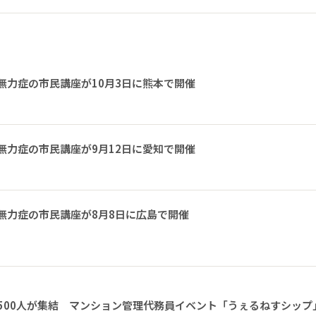
無力症の市民講座が10月3日に熊本で開催
無力症の市民講座が9月12日に愛知で開催
無力症の市民講座が8月8日に広島で開催
1500人が集結 マンション管理代務員イベント「うぇるねすシップ