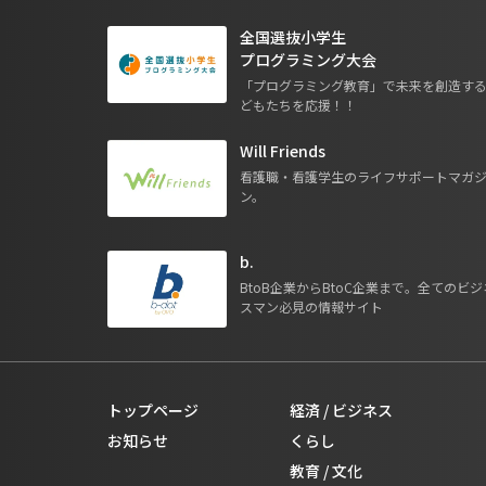
全国選抜小学生
プログラミング大会
「プログラミング教育」で未来を創造す
どもたちを応援！！
Will Friends
看護職・看護学生のライフサポートマガ
ン。
b.
BtoB企業からBtoC企業まで。全てのビジ
スマン必見の情報サイト
トップページ
経済 / ビジネス
お知らせ
くらし
教育 / 文化