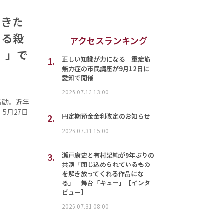
てきた
ある殺
アクセスランキング
‐」で
1.
正しい知識が力になる 重症筋
無力症の市民講座が9月12日に
愛知で開催
2026.07.13 13:00
活動。近年
5月27日
2.
円定期預金金利改定のお知らせ
2026.07.31 15:00
3.
瀬戸康史と有村架純が9年ぶりの
共演「閉じ込められているもの
を解き放ってくれる作品にな
る」 舞台「キュー」【インタ
ビュー】
2026.07.31 08:00