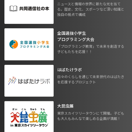
ニュースと情報の世界に新たな光を当て
る。歴史、文化、スポーツなど深い知識と
独自の視点で構成
全国選抜小学生
プログラミング大会
「プログラミング教育」で未来を創造する
子どもたちを応援！！
はばたけラボ
日々のくらしを通じて未来世代のはばたき
を応援するプロジェクト
大昆虫展
東京スカイツリータウンにて開催。子ども
も大人もみんなで楽しめる企画が満載！