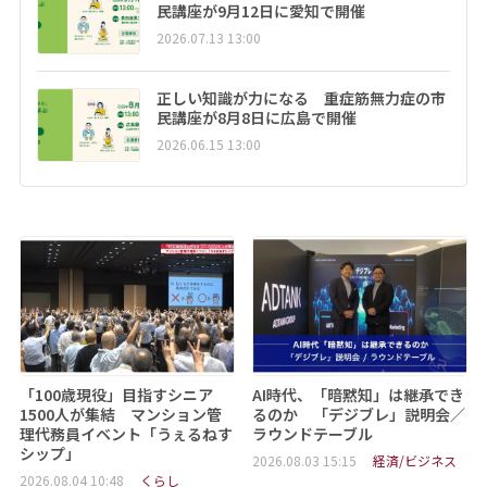
民講座が9月12日に愛知で開催
2026.07.13 13:00
正しい知識が力になる 重症筋無力症の市
民講座が8月8日に広島で開催
2026.06.15 13:00
「100歳現役」目指すシニア
AI時代、「暗黙知」は継承でき
1500人が集結 マンション管
るのか 「デジブレ」説明会／
理代務員イベント「うぇるねす
ラウンドテーブル
シップ」
2026.08.03 15:15
経済/ビジネス
2026.08.04 10:48
くらし