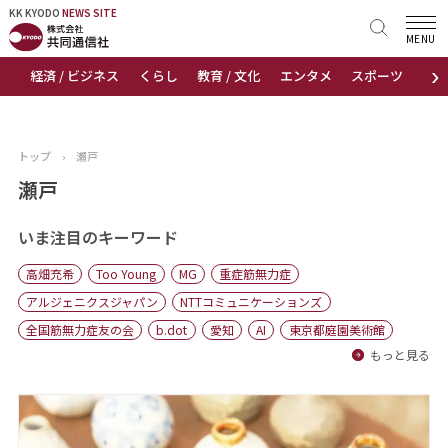
KK KYODO
KK KYODO
NEWS SITE
NEWS SITE
MENU
›
経済 / ビジネス
くらし
教育 / 文化
エンタメ
スポーツ
地
トップページ
お知らせ
トップ
›
瀬戸
ニュース
瀬戸
おすすめコンテンツ
いま注目のキーワード
高畑充希
Too Young
MG
重症筋無力症
出版物
アルジェニクスジャパン
NTTコミュニケーションズ
全国筋無力症友の会
b.dot
愛知
AI
東京都庭園美術館
会社概要
もっと見る