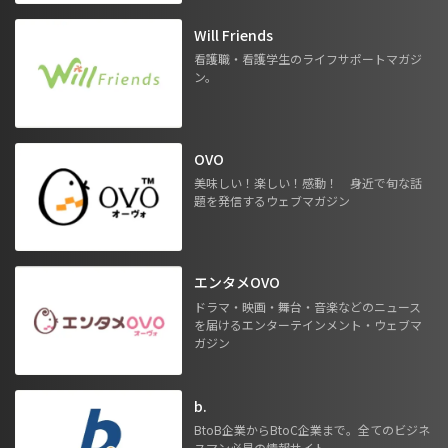
Will Friends
看護職・看護学生のライフサポートマガジ
ン。
OVO
美味しい！楽しい！感動！ 身近で旬な話
題を発信するウェブマガジン
エンタメOVO
ドラマ・映画・舞台・音楽などのニュース
を届けるエンターテインメント・ウェブマ
ガジン
b.
BtoB企業からBtoC企業まで。全てのビジネ
スマン必見の情報サイト