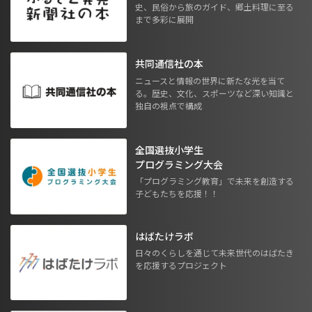
史、民俗から旅のガイド、郷土料理に至る
まで多彩に展開
共同通信社の本
ニュースと情報の世界に新たな光を当て
る。歴史、文化、スポーツなど深い知識と
独自の視点で構成
全国選抜小学生
プログラミング大会
「プログラミング教育」で未来を創造する
子どもたちを応援！！
はばたけラボ
日々のくらしを通じて未来世代のはばたき
を応援するプロジェクト