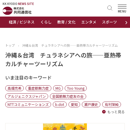
KK KYODO
KK KYODO
NEWS SITE
NEWS SITE
MENU
›
経済 / ビジネス
くらし
教育 / 文化
エンタメ
スポーツ
地
トップページ
お知らせ
トップ
›
沖縄＆台湾 チュラネシアへの旅——亜熱帯カルチャーツーリズム
ニュース
沖縄＆台湾 チュラネシアへの旅——亜熱帯
カルチャーツーリズム
おすすめコンテンツ
いま注目のキーワード
出版物
高畑充希
重症筋無力症
MG
Too Young
会社概要
アルジェニクスジャパン
全国筋無力症友の会
NTTコミュニケーションズ
b.dot
愛知
瀬戸康史
有村架純
もっと見る