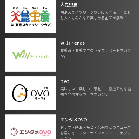
大昆虫展
東京スカイツリータウンにて開催。子ども
も大人もみんなで楽しめる企画が満載！
Will Friends
看護職・看護学生のライフサポートマガジ
ン。
OVO
美味しい！楽しい！感動！ 身近で旬な話
題を発信するウェブマガジン
エンタメOVO
ドラマ・映画・舞台・音楽などのニュース
を届けるエンターテインメント・ウェブマ
ガジン