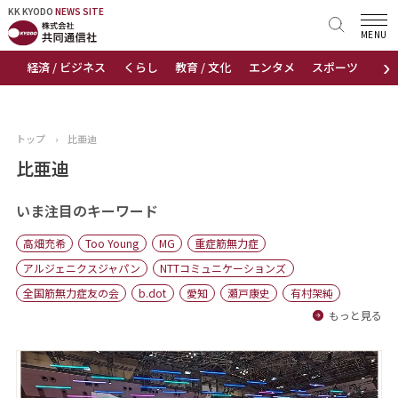
KK KYODO
KK KYODO
NEWS SITE
NEWS SITE
MENU
›
経済 / ビジネス
くらし
教育 / 文化
エンタメ
スポーツ
地
トップページ
お知らせ
トップ
›
比亜迪
ニュース
比亜迪
おすすめコンテンツ
いま注目のキーワード
高畑充希
Too Young
MG
重症筋無力症
出版物
アルジェニクスジャパン
NTTコミュニケーションズ
全国筋無力症友の会
b.dot
愛知
瀬戸康史
有村架純
会社概要
もっと見る