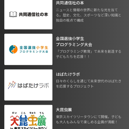
共同通信社の本
ニュースと情報の世界に新たな光を当て
る。歴史、文化、スポーツなど深い知識と
独自の視点で構成
全国選抜小学生
プログラミング大会
「プログラミング教育」で未来を創造する
子どもたちを応援！！
はばたけラボ
日々のくらしを通じて未来世代のはばたき
を応援するプロジェクト
大昆虫展
東京スカイツリータウンにて開催。子ども
も大人もみんなで楽しめる企画が満載！