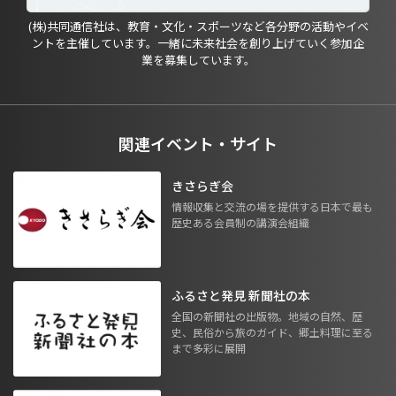
(株)共同通信社は、教育・文化・スポーツなど各分野の活動やイベ
ントを主催しています。一緒に未来社会を創り上げていく参加企
業を募集しています。
関連イベント・サイト
きさらぎ会
情報収集と交流の場を提供する日本で最も
歴史ある会員制の講演会組織
ふるさと発見 新聞社の本
全国の新聞社の出版物。地域の自然、歴
史、民俗から旅のガイド、郷土料理に至る
まで多彩に展開