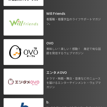
Will Friends
看護職・看護学生のライフサポートマガジ
ン。
OVO
美味しい！楽しい！感動！ 身近で旬な話
題を発信するウェブマガジン
エンタメOVO
ドラマ・映画・舞台・音楽などのニュース
を届けるエンターテインメント・ウェブマ
ガジン
b.