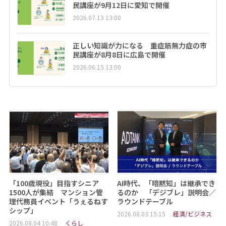
民講座が9月12日に愛知で開催
2026.07.13 13:00
正しい知識が力になる 重症筋無力症の市
民講座が8月8日に広島で開催
2026.06.15 13:00
「100歳現役」目指すシニア
AI時代、「暗黙知」は継承でき
1500人が集結 マンション管
るのか 「デジブレ」説明会／
理代務員イベント「うぇるねす
ラウンドテーブル
シップ」
2026.08.03 15:15
経済/ビジネス
2026.08.04 10:48
くらし