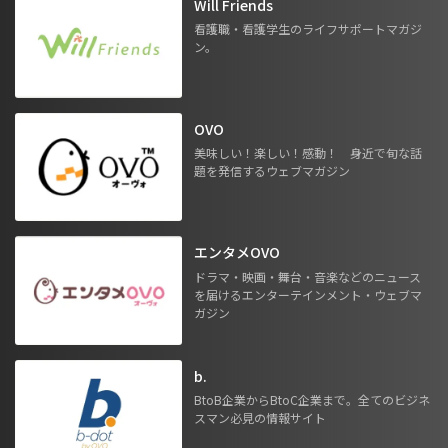
Will Friends
看護職・看護学生のライフサポートマガジ
ン。
OVO
美味しい！楽しい！感動！ 身近で旬な話
題を発信するウェブマガジン
エンタメOVO
ドラマ・映画・舞台・音楽などのニュース
を届けるエンターテインメント・ウェブマ
ガジン
b.
BtoB企業からBtoC企業まで。全てのビジネ
スマン必見の情報サイト