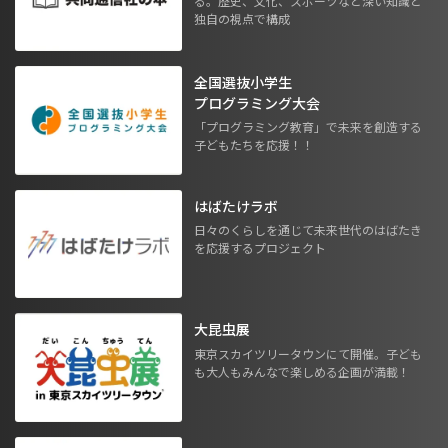
る。歴史、文化、スポーツなど深い知識と
独自の視点で構成
全国選抜小学生
プログラミング大会
「プログラミング教育」で未来を創造する
子どもたちを応援！！
はばたけラボ
日々のくらしを通じて未来世代のはばたき
を応援するプロジェクト
大昆虫展
東京スカイツリータウンにて開催。子ども
も大人もみんなで楽しめる企画が満載！