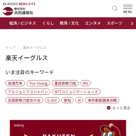
KK KYODO
KK KYODO
NEWS SITE
NEWS SITE
MENU
›
経済 / ビジネス
くらし
教育 / 文化
エンタメ
スポーツ
地
トップページ
お知らせ
トップ
›
楽天イーグルス
ニュース
楽天イーグルス
おすすめコンテンツ
いま注目のキーワード
高畑充希
Too Young
重症筋無力症
MG
出版物
アルジェニクスジャパン
NTTコミュニケーションズ
全国筋無力症友の会
b.dot
愛知
AI
東京都庭園美術館
会社概要
もっと見る