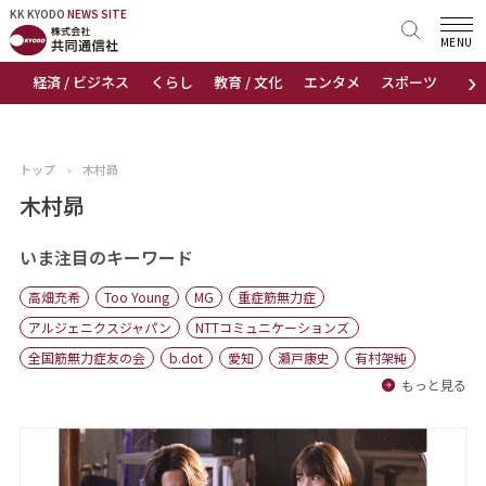
KK KYODO
KK KYODO
NEWS SITE
NEWS SITE
MENU
›
経済 / ビジネス
くらし
教育 / 文化
エンタメ
スポーツ
地
トップページ
お知らせ
トップ
›
木村昴
ニュース
木村昴
おすすめコンテンツ
いま注目のキーワード
高畑充希
Too Young
MG
重症筋無力症
出版物
アルジェニクスジャパン
NTTコミュニケーションズ
全国筋無力症友の会
b.dot
愛知
瀬戸康史
有村架純
会社概要
もっと見る