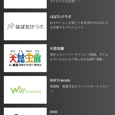
子どもたちを応援！！
はばたけラボ
日々のくらしを通じて未来世代のはばたき
を応援するプロジェクト
大昆虫展
東京スカイツリータウンにて開催。子ども
も大人もみんなで楽しめる企画が満載！
Will Friends
看護職・看護学生のライフサポートマガジ
ン。
OVO