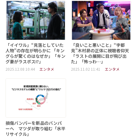
「イイワル」“見落としていた
「良いこと悪いこと」“宇都
人物”の存在が明らかに 「キン
見”木村昴の正体に視聴者仰天
グらが驚くのはなぜか」「キン
「ラストの展開に目が飛び出
グ妻がラスボス!?」
た」「怖っわ…」
2025.12.08 10:44
エンタメ
2025.11.02 11:41
エンタメ
損傷バンパーを新品のバンパ
ーへ マツダが取り組む「水平
リサイクル」