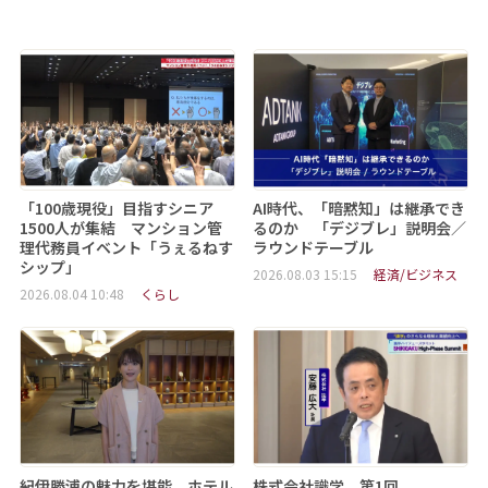
「100歳現役」目指すシニア
AI時代、「暗黙知」は継承でき
1500人が集結 マンション管
るのか 「デジブレ」説明会／
理代務員イベント「うぇるねす
ラウンドテーブル
シップ」
2026.08.03 15:15
経済/ビジネス
2026.08.04 10:48
くらし
紀伊勝浦の魅力を堪能 ホテル
株式会社識学 第1回