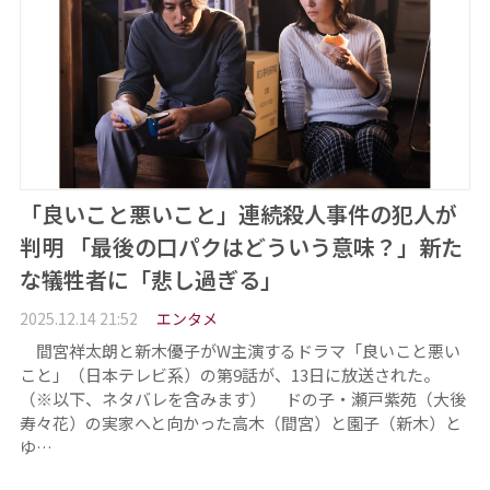
「良いこと悪いこと」連続殺人事件の犯人が
判明 「最後の口パクはどういう意味？」新た
な犠牲者に「悲し過ぎる」
2025.12.14 21:52
エンタメ
間宮祥太朗と新木優子がW主演するドラマ「良いこと悪い
こと」（日本テレビ系）の第9話が、13日に放送された。
（※以下、ネタバレを含みます） ドの子・瀬戸紫苑（大後
寿々花）の実家へと向かった高木（間宮）と園子（新木）と
ゆ…