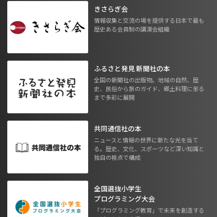
きさらぎ会
情報収集と交流の場を提供する日本で最も
歴史ある会員制の講演会組織
ふるさと発見 新聞社の本
全国の新聞社の出版物。地域の自然、歴
史、民俗から旅のガイド、郷土料理に至る
まで多彩に展開
共同通信社の本
ニュースと情報の世界に新たな光を当て
る。歴史、文化、スポーツなど深い知識と
独自の視点で構成
全国選抜小学生
プログラミング大会
「プログラミング教育」で未来を創造する