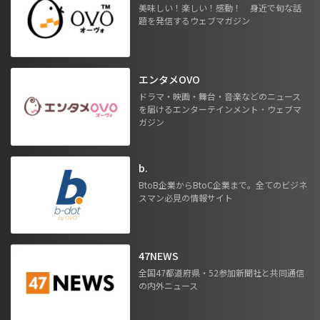
美味しい！楽しい！感動！ 身近で旬な話
題を発信するウェブマガジン
エンタメOVO
ドラマ・映画・舞台・音楽などのニュース
を届けるエンターテインメント・ウェブマ
ガジン
b.
BtoB企業からBtoC企業まで。全てのビジネ
スマン必見の情報サイト
47NEWS
全国47都道府県・52参加新聞社と共同通信
の内外ニュース