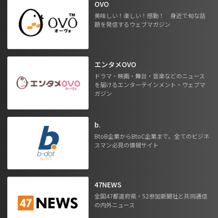
OVO
美味しい！楽しい！感動！ 身近で旬な話
題を発信するウェブマガジン
エンタメOVO
ドラマ・映画・舞台・音楽などのニュース
を届けるエンターテインメント・ウェブマ
ガジン
b.
BtoB企業からBtoC企業まで。全てのビジネ
スマン必見の情報サイト
47NEWS
全国47都道府県・52参加新聞社と共同通信
の内外ニュース