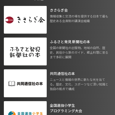
きさらぎ会
情報収集と交流の場を提供する日本で最も
歴史ある会員制の講演会組織
ふるさと発見 新聞社の本
全国の新聞社の出版物。地域の自然、歴
史、民俗から旅のガイド、郷土料理に至る
まで多彩に展開
共同通信社の本
ニュースと情報の世界に新たな光を当て
る。歴史、文化、スポーツなど深い知識と
独自の視点で構成
全国選抜小学生
プログラミング大会