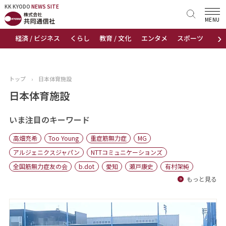
KK KYODO
KK KYODO
NEWS SITE
NEWS SITE
MENU
›
経済 / ビジネス
くらし
教育 / 文化
エンタメ
スポーツ
地
トップページ
お知らせ
トップ
›
日本体育施設
ニュース
日本体育施設
おすすめコンテンツ
いま注目のキーワード
高畑充希
Too Young
重症筋無力症
MG
出版物
アルジェニクスジャパン
NTTコミュニケーションズ
全国筋無力症友の会
b.dot
愛知
瀬戸康史
有村架純
会社概要
もっと見る