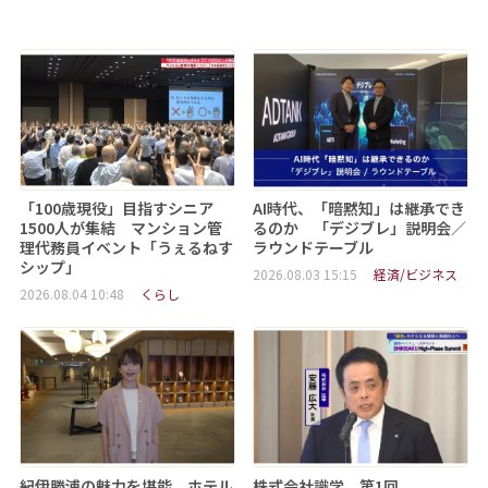
「100歳現役」目指すシニア
AI時代、「暗黙知」は継承でき
1500人が集結 マンション管
るのか 「デジブレ」説明会／
理代務員イベント「うぇるねす
ラウンドテーブル
シップ」
2026.08.03 15:15
経済/ビジネス
2026.08.04 10:48
くらし
紀伊勝浦の魅力を堪能 ホテル
株式会社識学 第1回