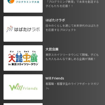
「プログラミング教育」で未来を創造する
子どもたちを応援！！
はばたけラボ
日々のくらしを通じて未来世代のはばたき
を応援するプロジェクト
大昆虫展
東京スカイツリータウンにて開催。子ども
も大人もみんなで楽しめる企画が満載！
Will Friends
看護職・看護学生のライフサポートマガジ
ン。