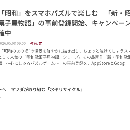
「昭和」をスマホパズルで楽しむ 「新・
菓子屋物語」の事前登録開始、キャンペー
催中
026.05.08 09:00
教育/文化
“昭和のあの頃“の情景を鮮やかに描き出し、ちょっと泣けてしまうス
として人気の「昭和駄菓子屋物語」シリーズ。その最新作「新・昭和駄
語 ～心にしみるパズルゲーム～」の事前登録を、AppStoreとGoog…
ーへ マツダが取り組む「水平リサイクル」
ー