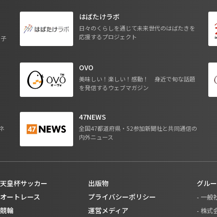
はばたけラボ
日々のくらしを通じて未来世代のはばたきを
応援するプロジェクト
る子
OVO
ジ
美味しい！楽しい！感動！ 身近で旬な話題
を発信するウェブマガジン
47NEWS
ネ
全国47都道府県・52参加新聞社と共同通信の
内外ニュース
天皇杯サッカー
出版物
グルー
オートレース
プライバシーポリシー
- 一
競輪
運営メディア
- 株