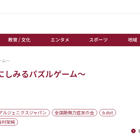
教育 / 文化
エンタメ
スポーツ
地域
ーム～
経済 / ビジネス
誰もが輝いて働く社会へ
にしみるパズルゲーム～
くらし
天皇杯サッカー
教育 / 文化
オートレース
エンタメ
競輪
スポーツ
ボートレース
地域
棋王戦
アルジェニクスジャパン
全国筋無力症友の会
b.dot
キーパーソン
女流本因坊戦
有村架純