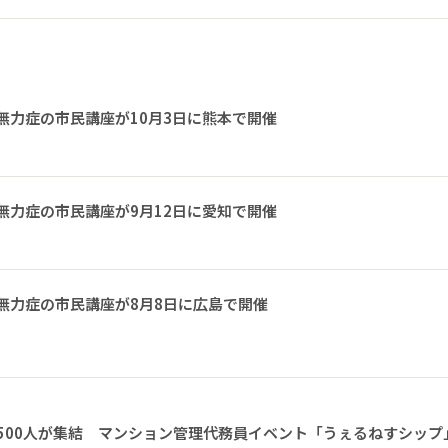
無力症の市民講座が10月3日に熊本で開催
無力症の市民講座が9月12日に愛知で開催
無力症の市民講座が8月8日に広島で開催
1500人が集結 マンション管理代務員イベント「うぇるねすシップ