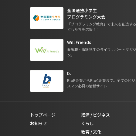
全国選抜小学生
プログラミング大会
「プログラミング教育」で未来を創造す
どもたちを応援！！
Will Friends
看護職・看護学生のライフサポートマガ
ン。
b.
BtoB企業からBtoC企業まで。全てのビジ
スマン必見の情報サイト
トップページ
経済 / ビジネス
お知らせ
くらし
教育 / 文化