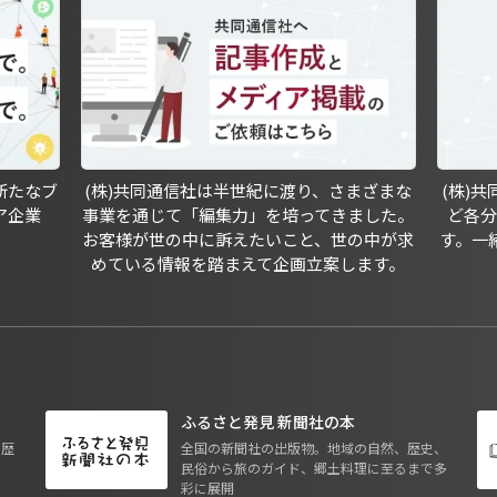
新たなブ
(株)共同通信社は半世紀に渡り、さまざまな
(株)
ア企業
事業を通じて「編集力」を培ってきました。
ど各
お客様が世の中に訴えたいこと、世の中が求
す。一
めている情報を踏まえて企画立案します。
ふるさと発見 新聞社の本
も歴
全国の新聞社の出版物。地域の自然、歴史、
民俗から旅のガイド、郷土料理に至るまで多
彩に展開