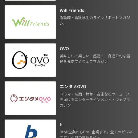
Will Friends
看護職・看護学生のライフサポートマガジ
ン。
OVO
美味しい！楽しい！感動！ 身近で旬な話
題を発信するウェブマガジン
エンタメOVO
ドラマ・映画・舞台・音楽などのニュース
を届けるエンターテインメント・ウェブマ
ガジン
b.
BtoB企業からBtoC企業まで。全てのビジネ
スマン必見の情報サイト