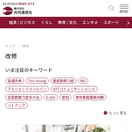
KK KYODO
KK KYODO
NEWS SITE
NEWS SITE
MENU
›
経済 / ビジネス
くらし
教育 / 文化
エンタメ
スポーツ
地
トップページ
お知らせ
トップ
›
改修
ニュース
改修
おすすめコンテンツ
いま注目のキーワード
高畑充希
Too Young
重症筋無力症
MG
出版物
アルジェニクスジャパン
NTTコミュニケーションズ
全国筋無力症友の会
b.dot
愛知
東京都庭園美術館
会社概要
リトアニア
もっと見る