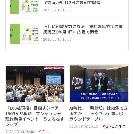
民講座が9月12日に愛知で開催
2026.07.13 13:00
正しい知識が力になる 重症筋無力症の市
民講座が8月8日に広島で開催
2026.06.15 13:00
「100歳現役」目指すシニア
AI時代、「暗黙知」は継承でき
1500人が集結 マンション管
るのか 「デジブレ」説明会／
理代務員イベント「うぇるねす
ラウンドテーブル
シップ」
2026.08.03 15:15
経済/ビジネス
2026.08.04 10:48
くらし