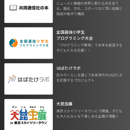
ニュースと情報の世界に新たな光を当て
る。歴史、文化、スポーツなど深い知識と
独自の視点で構成
全国選抜小学生
プログラミング大会
「プログラミング教育」で未来を創造する
子どもたちを応援！！
はばたけラボ
日々のくらしを通じて未来世代のはばたき
を応援するプロジェクト
大昆虫展
東京スカイツリータウンにて開催。子ども
も大人もみんなで楽しめる企画が満載！