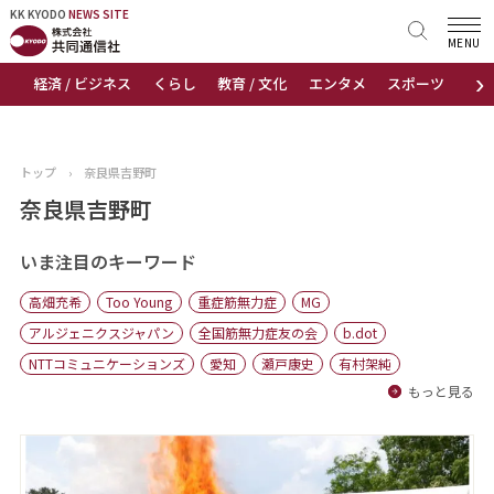
KK KYODO
KK KYODO
NEWS SITE
NEWS SITE
MENU
›
経済 / ビジネス
くらし
教育 / 文化
エンタメ
スポーツ
地
トップページ
お知らせ
トップ
›
奈良県吉野町
ニュース
奈良県吉野町
おすすめコンテンツ
いま注目のキーワード
高畑充希
Too Young
重症筋無力症
MG
出版物
アルジェニクスジャパン
全国筋無力症友の会
b.dot
NTTコミュニケーションズ
愛知
瀬戸康史
有村架純
会社概要
もっと見る