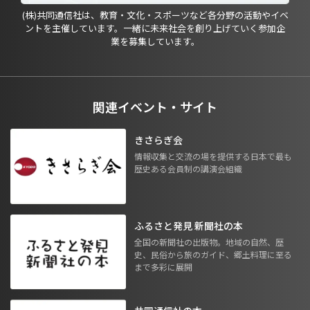
(株)共同通信社は、教育・文化・スポーツなど各分野の活動やイベ
ントを主催しています。一緒に未来社会を創り上げていく参加企
業を募集しています。
関連イベント・サイト
きさらぎ会
情報収集と交流の場を提供する日本で最も
歴史ある会員制の講演会組織
ふるさと発見 新聞社の本
全国の新聞社の出版物。地域の自然、歴
史、民俗から旅のガイド、郷土料理に至る
まで多彩に展開