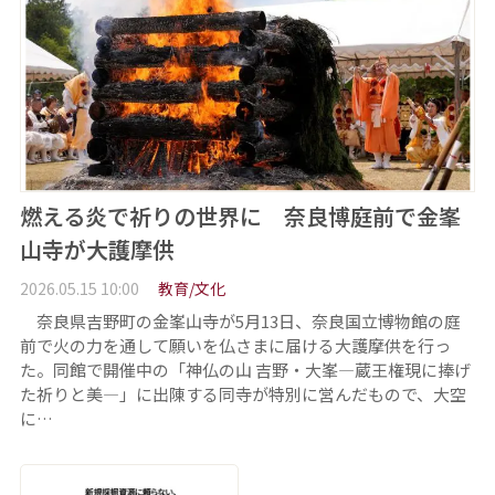
燃える炎で祈りの世界に 奈良博庭前で金峯
山寺が大護摩供
2026.05.15 10:00
教育/文化
奈良県吉野町の金峯山寺が5月13日、奈良国立博物館の庭
前で火の力を通して願いを仏さまに届ける大護摩供を行っ
た。同館で開催中の「神仏の山 吉野・大峯―蔵王権現に捧げ
た祈りと美―」に出陳する同寺が特別に営んだもので、大空
に…