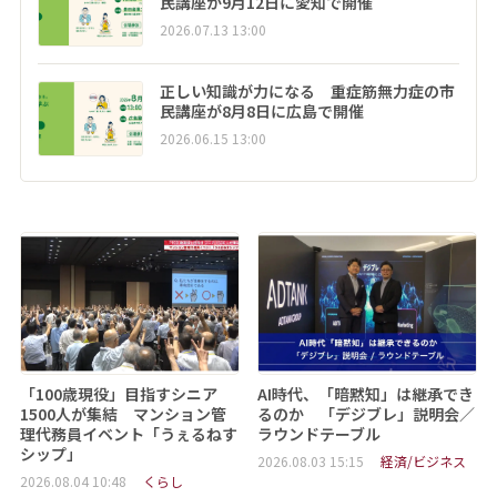
民講座が9月12日に愛知で開催
2026.07.13 13:00
正しい知識が力になる 重症筋無力症の市
民講座が8月8日に広島で開催
2026.06.15 13:00
「100歳現役」目指すシニア
AI時代、「暗黙知」は継承でき
1500人が集結 マンション管
るのか 「デジブレ」説明会／
理代務員イベント「うぇるねす
ラウンドテーブル
シップ」
2026.08.03 15:15
経済/ビジネス
2026.08.04 10:48
くらし