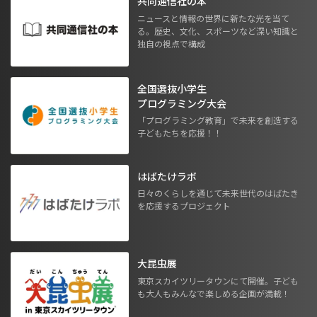
共同通信社の本
ニュースと情報の世界に新たな光を当て
る。歴史、文化、スポーツなど深い知識と
独自の視点で構成
全国選抜小学生
プログラミング大会
「プログラミング教育」で未来を創造する
子どもたちを応援！！
はばたけラボ
日々のくらしを通じて未来世代のはばたき
を応援するプロジェクト
大昆虫展
東京スカイツリータウンにて開催。子ども
も大人もみんなで楽しめる企画が満載！