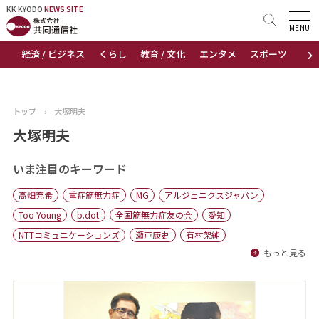
KK KYODO
KK KYODO
NEWS SITE
NEWS SITE
MENU
›
経済 / ビジネス
くらし
教育 / 文化
エンタメ
スポーツ
地
トップページ
お知らせ
トップ
›
大塚明夫
ニュース
大塚明夫
おすすめコンテンツ
いま注目のキーワード
高畑充希
重症筋無力症
MG
アルジェニクスジャパン
出版物
Too Young
b.dot
全国筋無力症友の会
愛知
NTTコミュニケーションズ
瀬戸康史
有村架純
会社概要
もっと見る