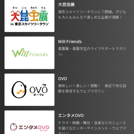
大昆虫展
東京スカイツリータウンにて開催。子ども
も大人もみんなで楽しめる企画が満載！
Will Friends
看護職・看護学生のライフサポートマガジ
ン。
OVO
美味しい！楽しい！感動！ 身近で旬な話
題を発信するウェブマガジン
エンタメOVO
ドラマ・映画・舞台・音楽などのニュース
を届けるエンターテインメント・ウェブマ
ガジン