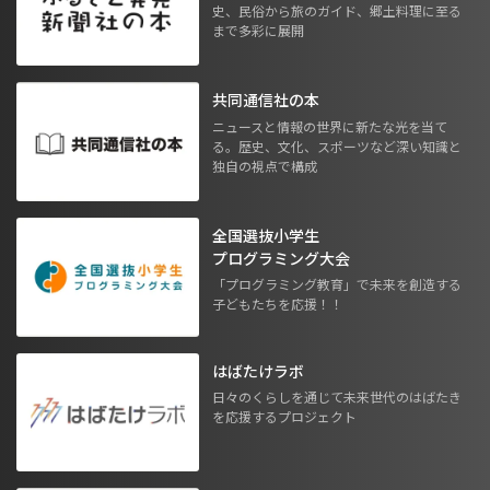
史、民俗から旅のガイド、郷土料理に至る
まで多彩に展開
共同通信社の本
ニュースと情報の世界に新たな光を当て
る。歴史、文化、スポーツなど深い知識と
独自の視点で構成
全国選抜小学生
プログラミング大会
「プログラミング教育」で未来を創造する
子どもたちを応援！！
はばたけラボ
日々のくらしを通じて未来世代のはばたき
を応援するプロジェクト