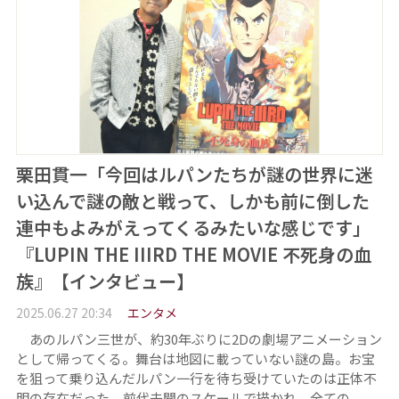
栗田貫一「今回はルパンたちが謎の世界に迷
い込んで謎の敵と戦って、しかも前に倒した
連中もよみがえってくるみたいな感じです」
『LUPIN THE IIIRD THE MOVIE 不死身の血
族』【インタビュー】
2025.06.27 20:34
エンタメ
あのルパン三世が、約30年ぶりに2Dの劇場アニメーション
として帰ってくる。舞台は地図に載っていない謎の島。お宝
を狙って乗り込んだルパン一行を待ち受けていたのは正体不
明の存在だった。前代未聞のスケールで描かれ、全ての