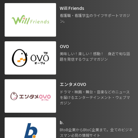
Will Friends
看護職・看護学生のライフサポートマガジ
ン。
OVO
美味しい！楽しい！感動！ 身近で旬な話
題を発信するウェブマガジン
エンタメOVO
ドラマ・映画・舞台・音楽などのニュース
を届けるエンターテインメント・ウェブマ
ガジン
b.
BtoB企業からBtoC企業まで。全てのビジネ
スマン必見の情報サイト