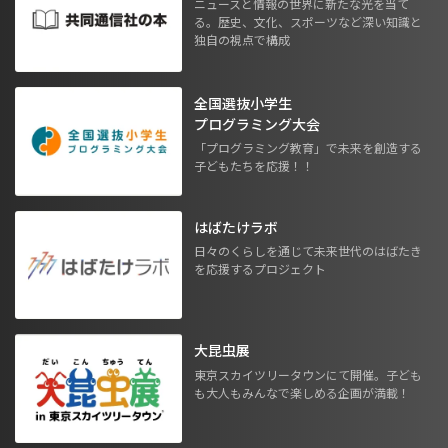
ニュースと情報の世界に新たな光を当て
る。歴史、文化、スポーツなど深い知識と
独自の視点で構成
全国選抜小学生
プログラミング大会
「プログラミング教育」で未来を創造する
子どもたちを応援！！
はばたけラボ
日々のくらしを通じて未来世代のはばたき
を応援するプロジェクト
大昆虫展
東京スカイツリータウンにて開催。子ども
も大人もみんなで楽しめる企画が満載！