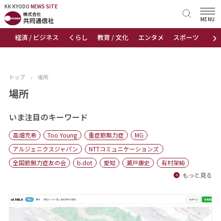
KK KYODO
KK KYODO
NEWS SITE
NEWS SITE
MENU
›
経済 / ビジネス
くらし
教育 / 文化
エンタメ
スポーツ
地
トップページ
お知らせ
トップ
›
場所
ニュース
場所
おすすめコンテンツ
いま注目のキーワード
高畑充希
Too Young
重症筋無力症
MG
出版物
アルジェニクスジャパン
NTTコミュニケーションズ
全国筋無力症友の会
b.dot
愛知
瀬戸康史
有村架純
会社概要
もっと見る