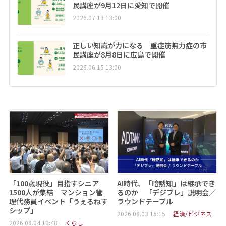
民講座が9月12日に愛知で開催
2026.07.13 13:00
正しい知識が力になる 重症筋無力症の市
民講座が8月8日に広島で開催
2026.06.15 13:00
「100歳現役」目指すシニア
AI時代、「暗黙知」は継承でき
1500人が集結 マンション管
るのか 「デジブレ」説明会／
理代務員イベント「うぇるねす
ラウンドテーブル
シップ」
2026.08.03 15:15
経済/ビジネス
2026.08.04 10:48
くらし