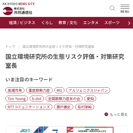
KK KYODO
KK KYODO
NEWS SITE
NEWS SITE
MENU
›
経済 / ビジネス
くらし
教育 / 文化
エンタメ
スポーツ
地
トップページ
お知らせ
トップ
›
国立環境研究所の生態リスク評価・対策研究室長
ニュース
国立環境研究所の生態リスク評価・対策研究
室長
おすすめコンテンツ
いま注目のキーワード
出版物
高畑充希
重症筋無力症
MG
アルジェニクスジャパン
会社概要
Too Young
b.dot
全国筋無力症友の会
愛知
NTTコミュニケーションズ
瀬戸康史
有村架純
もっと見る