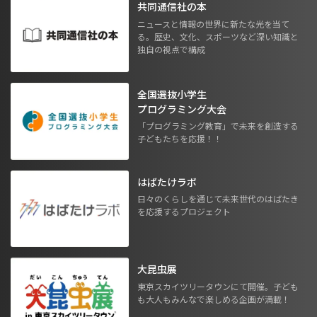
共同通信社の本
ニュースと情報の世界に新たな光を当て
る。歴史、文化、スポーツなど深い知識と
独自の視点で構成
全国選抜小学生
プログラミング大会
「プログラミング教育」で未来を創造する
子どもたちを応援！！
はばたけラボ
日々のくらしを通じて未来世代のはばたき
を応援するプロジェクト
大昆虫展
東京スカイツリータウンにて開催。子ども
も大人もみんなで楽しめる企画が満載！