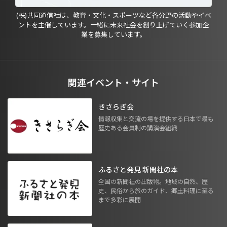
(株)共同通信社は、教育・文化・スポーツなど各分野の活動やイベ
ントを主催しています。一緒に未来社会を創り上げていく参加企
業を募集しています。
関連イベント・サイト
きさらぎ会
情報収集と交流の場を提供する日本で最も
歴史ある会員制の講演会組織
ふるさと発見 新聞社の本
全国の新聞社の出版物。地域の自然、歴
史、民俗から旅のガイド、郷土料理に至る
まで多彩に展開