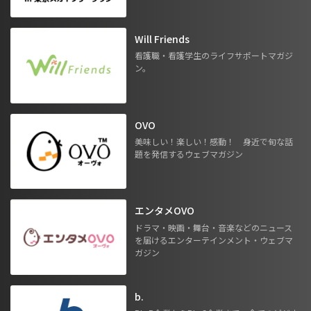
Will Friends
看護職・看護学生のライフサポートマガジ
ン。
OVO
美味しい！楽しい！感動！ 身近で旬な話
題を発信するウェブマガジン
エンタメOVO
ドラマ・映画・舞台・音楽などのニュース
を届けるエンターテインメント・ウェブマ
ガジン
b.