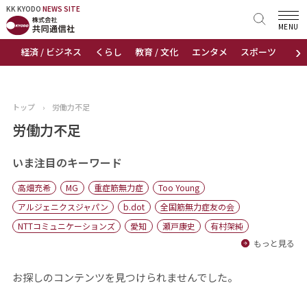
KK KYODO
KK KYODO
NEWS SITE
NEWS SITE
MENU
›
経済 / ビジネス
くらし
教育 / 文化
エンタメ
スポーツ
地
トップページ
お知らせ
トップ
›
労働力不足
ニュース
労働力不足
おすすめコンテンツ
いま注目のキーワード
高畑充希
MG
重症筋無力症
Too Young
出版物
アルジェニクスジャパン
b.dot
全国筋無力症友の会
NTTコミュニケーションズ
愛知
瀬戸康史
有村架純
会社概要
もっと見る
お探しのコンテンツを見つけられませんでした。