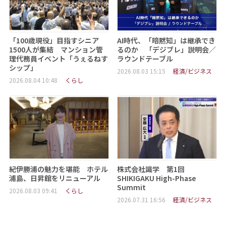
「100歳現役」目指すシニア
AI時代、「暗黙知」は継承でき
1500人が集結 マンション管
るのか 「デジブレ」説明会／
理代務員イベント「うぇるねす
ラウンドテーブル
シップ」
2026.08.03 15:15
経済/ビジネス
2026.08.04 10:48
くらし
紀伊勝浦の魅力を堪能 ホテル
株式会社識学 第1回
浦島、日昇館をリニューアル
SHIKIGAKU High-Phase
Summit
2026.08.03 09:41
くらし
2026.07.31 16:56
経済/ビジネス