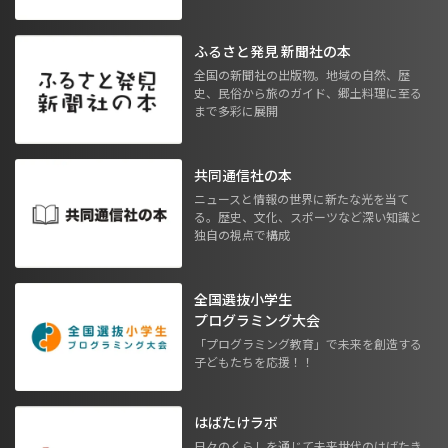
ふるさと発見 新聞社の本
全国の新聞社の出版物。地域の自然、歴
史、民俗から旅のガイド、郷土料理に至る
まで多彩に展開
共同通信社の本
ニュースと情報の世界に新たな光を当て
る。歴史、文化、スポーツなど深い知識と
独自の視点で構成
全国選抜小学生
プログラミング大会
「プログラミング教育」で未来を創造する
子どもたちを応援！！
はばたけラボ
日々のくらしを通じて未来世代のはばたき