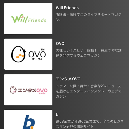
Will Friends
看護職・看護学生のライフサポートマガジ
ン。
OVO
美味しい！楽しい！感動！ 身近で旬な話
題を発信するウェブマガジン
エンタメOVO
ドラマ・映画・舞台・音楽などのニュース
を届けるエンターテインメント・ウェブマ
ガジン
b.
BtoB企業からBtoC企業まで。全てのビジネ
スマン必見の情報サイト