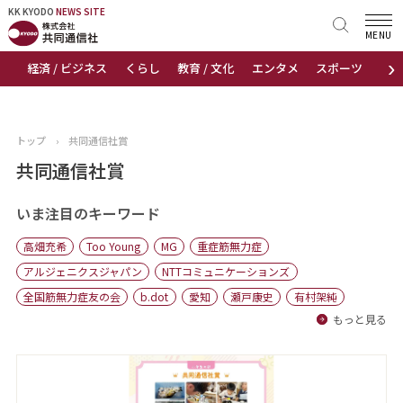
KK KYODO
KK KYODO
NEWS SITE
NEWS SITE
MENU
›
経済 / ビジネス
くらし
教育 / 文化
エンタメ
スポーツ
地
トップページ
お知らせ
トップ
›
共同通信社賞
ニュース
共同通信社賞
おすすめコンテンツ
いま注目のキーワード
高畑充希
Too Young
MG
重症筋無力症
出版物
アルジェニクスジャパン
NTTコミュニケーションズ
全国筋無力症友の会
b.dot
愛知
瀬戸康史
有村架純
会社概要
もっと見る