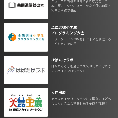
ニュースと情報の世界に新たな光を当て
る。歴史、文化、スポーツなど深い知識と
独自の視点で構成
全国選抜小学生
プログラミング大会
「プログラミング教育」で未来を創造する
子どもたちを応援！！
はばたけラボ
日々のくらしを通じて未来世代のはばたき
を応援するプロジェクト
大昆虫展
東京スカイツリータウンにて開催。子ども
も大人もみんなで楽しめる企画が満載！