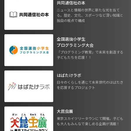
共同通信社の本
ニュースと情報の世界に新たな光を当て
る。歴史、文化、スポーツなど深い知識と
独自の視点で構成
全国選抜小学生
プログラミング大会
「プログラミング教育」で未来を創造する
子どもたちを応援！！
はばたけラボ
日々のくらしを通じて未来世代のはばたき
を応援するプロジェクト
大昆虫展
東京スカイツリータウンにて開催。子ども
も大人もみんなで楽しめる企画が満載！