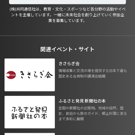
(株)共同通信社は、教育・文化・スポーツなど各分野の活動やイベ
ントを主催しています。一緒に未来社会を創り上げていく参加企
業を募集しています。
関連イベント・サイト
きさらぎ会
情報収集と交流の場を提供する日本で最も
歴史ある会員制の講演会組織
ふるさと発見 新聞社の本
全国の新聞社の出版物。地域の自然、歴
史、民俗から旅のガイド、郷土料理に至る
まで多彩に展開