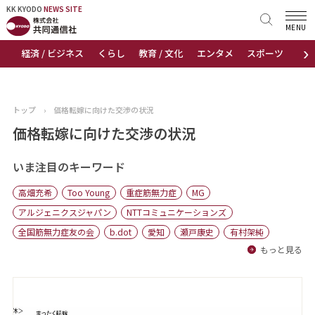
KK KYODO
KK KYODO
NEWS SITE
NEWS SITE
MENU
›
経済 / ビジネス
くらし
教育 / 文化
エンタメ
スポーツ
地
トップページ
お知らせ
トップ
›
価格転嫁に向けた交渉の状況
ニュース
価格転嫁に向けた交渉の状況
おすすめコンテンツ
いま注目のキーワード
高畑充希
Too Young
重症筋無力症
MG
出版物
アルジェニクスジャパン
NTTコミュニケーションズ
全国筋無力症友の会
b.dot
愛知
瀬戸康史
有村架純
会社概要
もっと見る