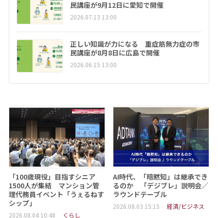
民講座が9月12日に愛知で開催
2026.07.13 13:00
正しい知識が力になる 重症筋無力症の市
民講座が8月8日に広島で開催
2026.06.15 13:00
「100歳現役」目指すシニア
AI時代、「暗黙知」は継承でき
1500人が集結 マンション管
るのか 「デジブレ」説明会／
理代務員イベント「うぇるねす
ラウンドテーブル
シップ」
2026.08.03 15:15
経済/ビジネス
2026.08.04 10:48
くらし