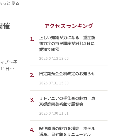
もっと見る
」開催
アクセスランキング
1.
正しい知識が力になる 重症筋
無力症の市民講座が9月12日に
愛知で開催
2026.07.13 13:00
ティブ～子
11日…
2.
円定期預金金利改定のお知らせ
2026.07.31 15:00
3.
リトアニアの手仕事の魅力 東
京都庭園美術館で展覧会
2026.07.30 11:01
4.
紀伊勝浦の魅力を堪能 ホテル
浦島、日昇館をリニューアル