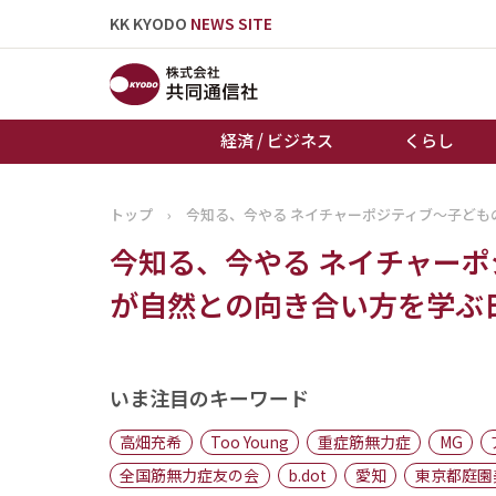
KK KYODO
NEWS SITE
経済 / ビジネス
くらし
トップ
›
今知る、今やる ネイチャーポジティブ～子ど
トップページ
今知る、今やる ネイチャー
お知らせ
が自然との向き合い方を学ぶ
いま注目のキーワード
高畑充希
Too Young
重症筋無力症
MG
全国筋無力症友の会
b.dot
愛知
東京都庭園