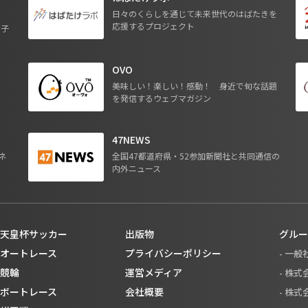
日々のくらしを通じて未来世代のはばたきを
応援するプロジェクト
る子
OVO
ジ
美味しい！楽しい！感動！ 身近で旬な話題
を発信するウェブマガジン
47NEWS
ネ
全国47都道府県・52参加新聞社と共同通信の
内外ニュース
天皇杯サッカー
出版物
グルー
オートレース
プライバシーポリシー
- 一
競輪
運営メディア
- 株
ボートレース
会社概要
- 株