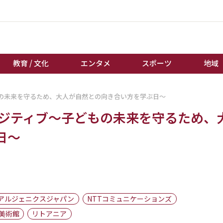
教育 / 文化
エンタメ
スポーツ
地域
もの未来を守るため、大人が自然との向き合い方を学ぶ日～
経済 / ビジネス
誰もが輝いて働く社会へ
ポジティブ～子どもの未来を守るため、
くらし
天皇杯サッカー
教育 / 文化
オートレース
日～
エンタメ
競輪
スポーツ
ボートレース
地域
棋王戦
キーパーソン
女流本因坊戦
アルジェニクスジャパン
NTTコミュニケーションズ
美術館
リトアニア