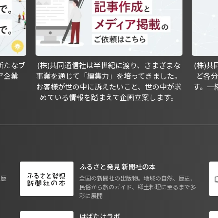
新たなブ
(株)共同通信社は半世紀に渡り、さまざまな
(株)
ア企業
事業を通じて「編集力」を培ってきました。
ど各
お客様が世の中に訴えたいこと、世の中が求
す。一
めている情報を踏まえて企画立案します。
ふるさと発見 新聞社の本
も歴
全国の新聞社の出版物。地域の自然、歴史、
民俗から旅のガイド、郷土料理に至るまで多
彩に展開
はばたけラボ