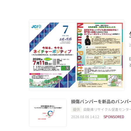
2
損傷バンパーを新品のバンパ
提供
自動車リサイクル促進センタ
2026.08.06 14:12
SPONSORED