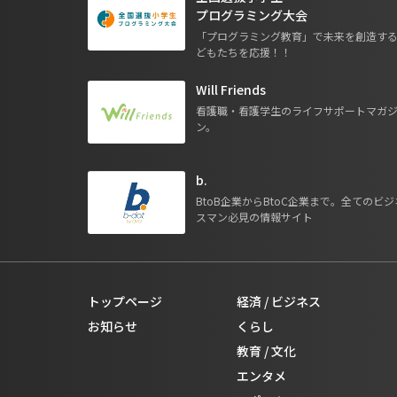
プログラミング大会
「プログラミング教育」で未来を創造す
どもたちを応援！！
Will Friends
看護職・看護学生のライフサポートマガ
ン。
b.
BtoB企業からBtoC企業まで。全てのビジ
スマン必見の情報サイト
トップページ
経済 / ビジネス
お知らせ
くらし
教育 / 文化
エンタメ