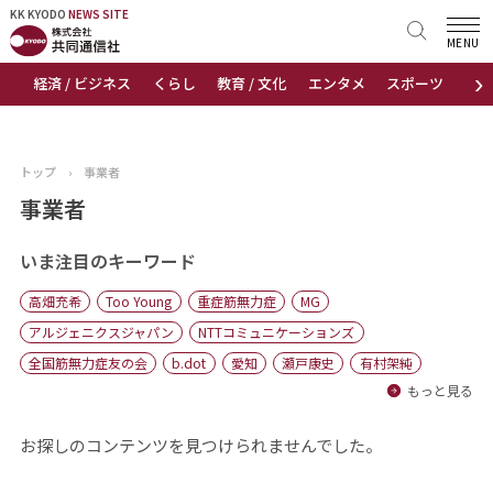
KK KYODO
KK KYODO
NEWS SITE
NEWS SITE
MENU
›
経済 / ビジネス
くらし
教育 / 文化
エンタメ
スポーツ
地
トップページ
お知らせ
トップ
›
事業者
ニュース
事業者
おすすめコンテンツ
いま注目のキーワード
高畑充希
Too Young
重症筋無力症
MG
出版物
アルジェニクスジャパン
NTTコミュニケーションズ
全国筋無力症友の会
b.dot
愛知
瀬戸康史
有村架純
会社概要
もっと見る
お探しのコンテンツを見つけられませんでした。