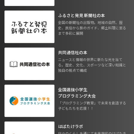
ふるさと発見 新聞社の本
全国の新聞社の出版物。地域の自然、歴
史、民俗から旅のガイド、郷土料理に至る
まで多彩に展開
共同通信社の本
ニュースと情報の世界に新たな光を当て
る。歴史、文化、スポーツなど深い知識と
独自の視点で構成
全国選抜小学生
プログラミング大会
「プログラミング教育」で未来を創造する
子どもたちを応援！！
はばたけラボ
日々のくらしを通じて未来世代のはばたき