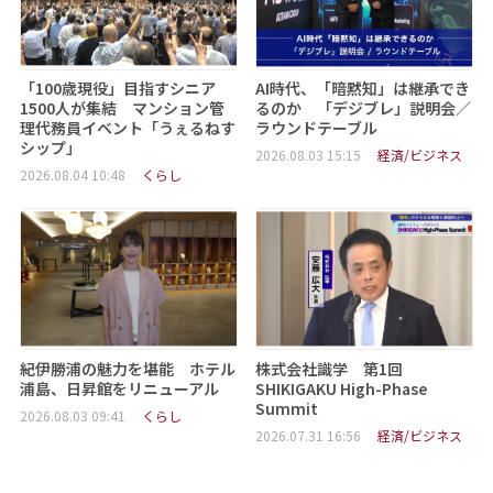
「100歳現役」目指すシニア
AI時代、「暗黙知」は継承でき
1500人が集結 マンション管
るのか 「デジブレ」説明会／
理代務員イベント「うぇるねす
ラウンドテーブル
シップ」
2026.08.03 15:15
経済/ビジネス
2026.08.04 10:48
くらし
紀伊勝浦の魅力を堪能 ホテル
株式会社識学 第1回
浦島、日昇館をリニューアル
SHIKIGAKU High-Phase
Summit
2026.08.03 09:41
くらし
2026.07.31 16:56
経済/ビジネス