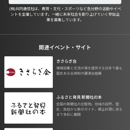
(株)共同通信社は、教育・文化・スポーツなど各分野の活動やイベ
ントを主催しています。一緒に未来社会を創り上げていく参加企
業を募集しています。
関連イベント・サイト
きさらぎ会
情報収集と交流の場を提供する日本で最も
歴史ある会員制の講演会組織
ふるさと発見 新聞社の本
全国の新聞社の出版物。地域の自然、歴
史、民俗から旅のガイド、郷土料理に至る
まで多彩に展開