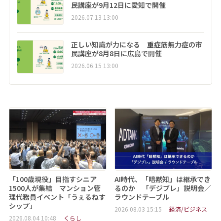
民講座が9月12日に愛知で開催
2026.07.13 13:00
正しい知識が力になる 重症筋無力症の市
民講座が8月8日に広島で開催
2026.06.15 13:00
「100歳現役」目指すシニア
AI時代、「暗黙知」は継承でき
1500人が集結 マンション管
るのか 「デジブレ」説明会／
理代務員イベント「うぇるねす
ラウンドテーブル
シップ」
2026.08.03 15:15
経済/ビジネス
2026.08.04 10:48
くらし