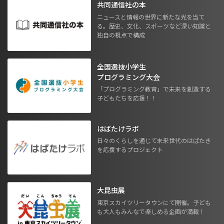
共同通信社の本
ニュースと情報の世界に新たな光を当て
る。歴史、文化、スポーツなど深い知識と
独自の視点で構成
全国選抜小学生
プログラミング大会
「プログラミング教育」で未来を創造する
子どもたちを応援！！
はばたけラボ
日々のくらしを通じて未来世代のはばたき
を応援するプロジェクト
大昆虫展
東京スカイツリータウンにて開催。子ども
も大人もみんなで楽しめる企画が満載！