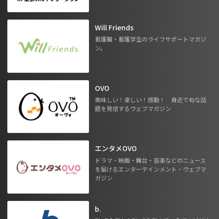
Will Friends
看護職・看護学生のライフサポートマガジ
ン。
OVO
美味しい！楽しい！感動！ 身近で旬な話
題を発信するウェブマガジン
エンタメOVO
ドラマ・映画・舞台・音楽などのニュース
を届けるエンターテインメント・ウェブマ
ガジン
b.