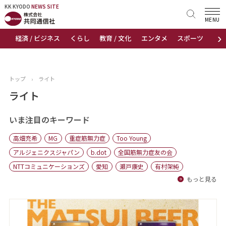
KK KYODO
KK KYODO
NEWS SITE
NEWS SITE
MENU
›
経済 / ビジネス
くらし
教育 / 文化
エンタメ
スポーツ
地
トップページ
お知らせ
トップ
›
ライト
ニュース
ライト
おすすめコンテンツ
いま注目のキーワード
高畑充希
MG
重症筋無力症
Too Young
出版物
アルジェニクスジャパン
b.dot
全国筋無力症友の会
NTTコミュニケーションズ
愛知
瀬戸康史
有村架純
会社概要
もっと見る