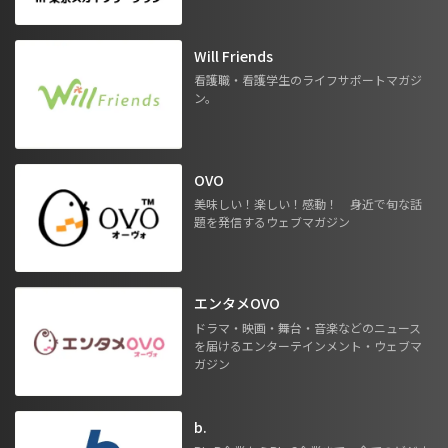
Will Friends
看護職・看護学生のライフサポートマガジ
ン。
OVO
美味しい！楽しい！感動！ 身近で旬な話
題を発信するウェブマガジン
エンタメOVO
ドラマ・映画・舞台・音楽などのニュース
を届けるエンターテインメント・ウェブマ
ガジン
b.