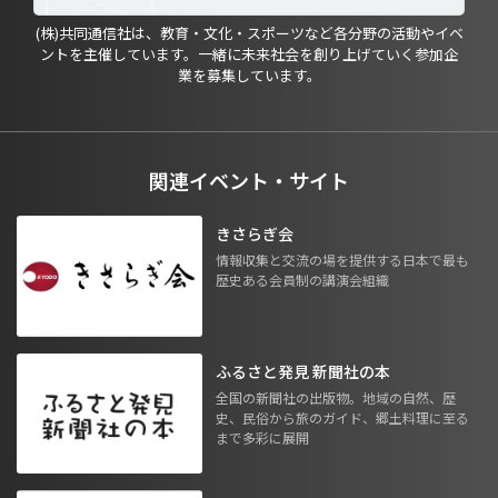
(株)共同通信社は、教育・文化・スポーツなど各分野の活動やイベ
ントを主催しています。一緒に未来社会を創り上げていく参加企
業を募集しています。
関連イベント・サイト
きさらぎ会
情報収集と交流の場を提供する日本で最も
歴史ある会員制の講演会組織
ふるさと発見 新聞社の本
全国の新聞社の出版物。地域の自然、歴
史、民俗から旅のガイド、郷土料理に至る
まで多彩に展開