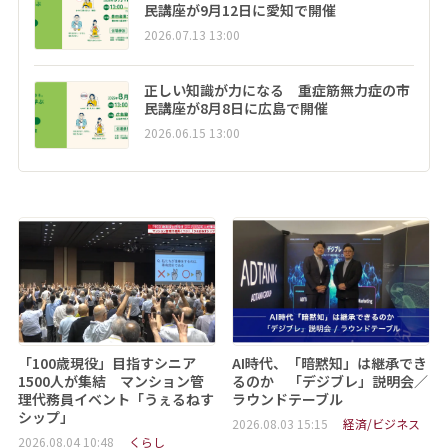
民講座が9月12日に愛知で開催
2026.07.13 13:00
正しい知識が力になる 重症筋無力症の市
民講座が8月8日に広島で開催
2026.06.15 13:00
「100歳現役」目指すシニア
AI時代、「暗黙知」は継承でき
1500人が集結 マンション管
るのか 「デジブレ」説明会／
理代務員イベント「うぇるねす
ラウンドテーブル
シップ」
2026.08.03 15:15
経済/ビジネス
2026.08.04 10:48
くらし