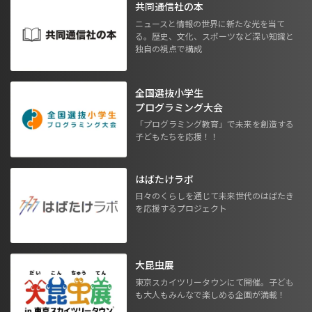
共同通信社の本
ニュースと情報の世界に新たな光を当て
る。歴史、文化、スポーツなど深い知識と
独自の視点で構成
全国選抜小学生
プログラミング大会
「プログラミング教育」で未来を創造する
子どもたちを応援！！
はばたけラボ
日々のくらしを通じて未来世代のはばたき
を応援するプロジェクト
大昆虫展
東京スカイツリータウンにて開催。子ども
も大人もみんなで楽しめる企画が満載！