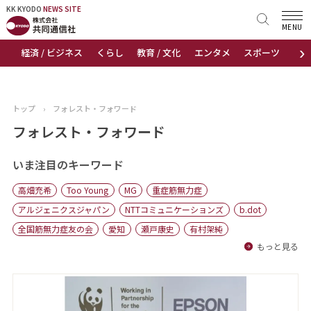
KK KYODO
KK KYODO
NEWS SITE
NEWS SITE
MENU
›
経済 / ビジネス
くらし
教育 / 文化
エンタメ
スポーツ
地
トップページ
お知らせ
トップ
›
フォレスト・フォワード
ニュース
フォレスト・フォワード
おすすめコンテンツ
いま注目のキーワード
高畑充希
Too Young
MG
重症筋無力症
出版物
アルジェニクスジャパン
NTTコミュニケーションズ
b.dot
全国筋無力症友の会
愛知
瀬戸康史
有村架純
会社概要
もっと見る