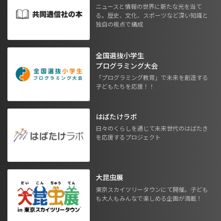
ニュースと情報の世界に新たな光を当て
る。歴史、文化、スポーツなど深い知識と
独自の視点で構成
全国選抜小学生
プログラミング大会
「プログラミング教育」で未来を創造する
子どもたちを応援！！
はばたけラボ
日々のくらしを通じて未来世代のはばたき
を応援するプロジェクト
大昆虫展
東京スカイツリータウンにて開催。子ども
も大人もみんなで楽しめる企画が満載！