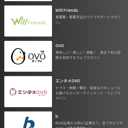
Will Friends
看護職・看護学生のライフサポートマガジ
ン。
OVO
美味しい！楽しい！感動！ 身近で旬な話
題を発信するウェブマガジン
エンタメOVO
ドラマ・映画・舞台・音楽などのニュース
を届けるエンターテインメント・ウェブマ
ガジン
b.
BtoB企業からBtoC企業まで。全てのビジネ
スマン必見の情報サイト