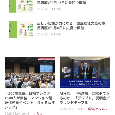
民講座が9月12日に愛知で開催
2026.07.13 13:00
正しい知識が力になる 重症筋無力症の市
民講座が8月8日に広島で開催
2026.06.15 13:00
「100歳現役」目指すシニア
AI時代、「暗黙知」は継承でき
1500人が集結 マンション管
るのか 「デジブレ」説明会／
理代務員イベント「うぇるねす
ラウンドテーブル
シップ」
2026.08.03 15:15
経済/ビジネス
2026.08.04 10:48
くらし