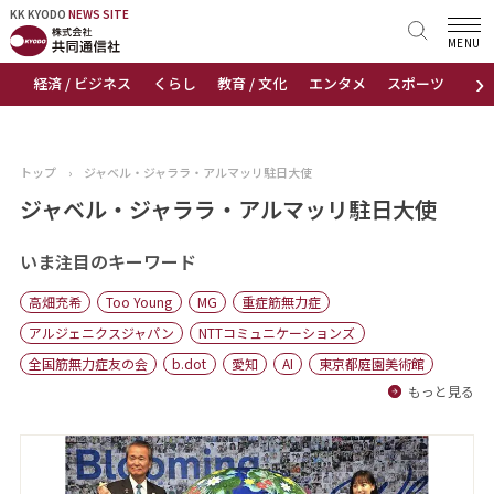
KK KYODO
KK KYODO
NEWS SITE
NEWS SITE
MENU
›
経済 / ビジネス
くらし
教育 / 文化
エンタメ
スポーツ
地
トップページ
お知らせ
トップ
›
ジャベル・ジャララ・アルマッリ駐日大使
ニュース
ジャベル・ジャララ・アルマッリ駐日大使
おすすめコンテンツ
いま注目のキーワード
高畑充希
Too Young
MG
重症筋無力症
出版物
アルジェニクスジャパン
NTTコミュニケーションズ
全国筋無力症友の会
b.dot
愛知
AI
東京都庭園美術館
会社概要
もっと見る