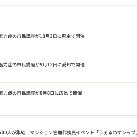
無力症の市民講座が10月3日に熊本で開催
無力症の市民講座が9月12日に愛知で開催
無力症の市民講座が8月8日に広島で開催
1500人が集結 マンション管理代務員イベント「うぇるねすシップ