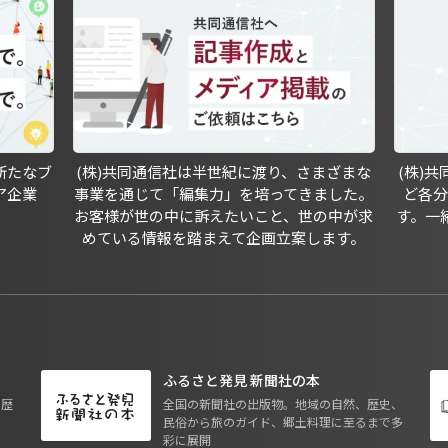
新たなブ
(株)共同通信社は半世紀に渡り、さまざまな
(株)
ア企業
事業を通じて「編集力」を培ってきました。
ど各
お客様が世の中に訴えたいこと、世の中が求
す。一
めている情報を踏まえて企画立案します。
ふるさと発見 新聞社の本
も歴
全国の新聞社の出版物。地域の自然、歴史、
民俗から旅のガイド、郷土料理に至るまで多
彩に展開