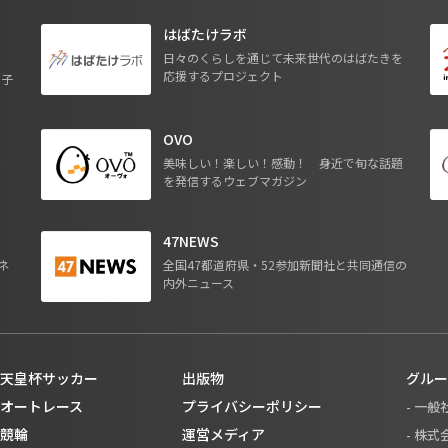
はばたけラボ
日々のくらしを通じて未来世代のはばたきを
応援するプロジェクト
る子
OVO
ジ
美味しい！楽しい！感動！ 身近で旬な話題
を発信するウェブマガジン
47NEWS
ネ
全国47都道府県・52参加新聞社と共同通信の
内外ニュース
天皇杯サッカー
出版物
グルー
オートレース
プライバシーポリシー
- 一
競輪
運営メディア
- 株