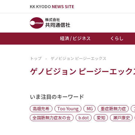
KK KYODO
NEWS SITE
経済 / ビジネス
くらし
トップ
›
ゲノビジョン ピージーエックス
トップページ
ゲノビジョン ピージーエック
お知らせ
いま注目のキーワード
高畑充希
Too Young
MG
重症筋無力症
全国筋無力症友の会
b.dot
愛知
瀬戸康史