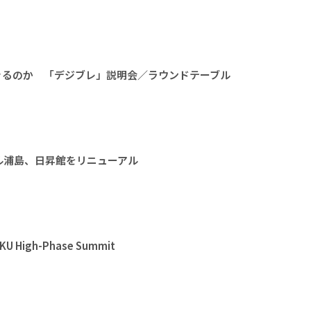
きるのか 「デジブレ」説明会／ラウンドテーブル
ル浦島、日昇館をリニューアル
High-Phase Summit