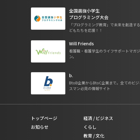
全国選抜小学生
プログラミング大会
「プログラミング教育」で未来を創造す
どもたちを応援！！
Will Friends
看護職・看護学生のライフサポートマガ
ン。
b.
BtoB企業からBtoC企業まで。全てのビジ
スマン必見の情報サイト
トップページ
経済 / ビジネス
お知らせ
くらし
教育 / 文化