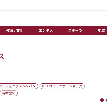
教育 / 文化
エンタメ
スポーツ
地域
経済 / ビジネス
誰もが輝いて働く社会へ
ス
くらし
天皇杯サッカー
教育 / 文化
オートレース
エンタメ
競輪
スポーツ
ボートレース
地域
棋王戦
アルジェニクスジャパン
NTTコミュニケーションズ
キーパーソン
女流本因坊戦
有村架純