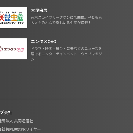
大昆虫展
東京スカイツリータウンにて開催。子どもも
大人もみんなで楽しめる企画が満載！
エンタメOVO
ドラマ・映画・舞台・音楽などのニュースを
届けるエンターテインメント・ウェブマガジ
ン
プ会社
般社団法人 共同通信社
式会社共同通信PRワイヤー