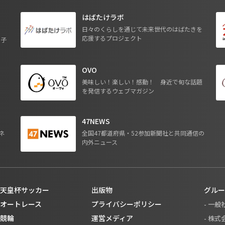
はばたけラボ
日々のくらしを通じて未来世代のはばたきを
応援するプロジェクト
る子
OVO
ジ
美味しい！楽しい！感動！ 身近で旬な話題
を発信するウェブマガジン
47NEWS
ネ
全国47都道府県・52参加新聞社と共同通信の
内外ニュース
天皇杯サッカー
出版物
グルー
オートレース
プライバシーポリシー
- 一
競輪
運営メディア
- 株