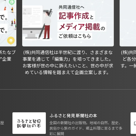
新たなブ
(株)共同通信社は半世紀に渡り、さまざまな
(株)
ア企業
事業を通じて「編集力」を培ってきました。
ど各
お客様が世の中に訴えたいこと、世の中が求
す。一
めている情報を踏まえて企画立案します。
ふるさと発見 新聞社の本
も歴
全国の新聞社の出版物。地域の自然、歴史、
民俗から旅のガイド、郷土料理に至るまで多
彩に展開