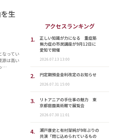
油を生
アクセスランキング
1.
正しい知識が力になる 重症筋
無力症の市民講座が9月12日に
愛知で開催
となってい
2026.07.13 13:00
資源は高い
っ…
2.
円定期預金金利改定のお知らせ
2026.07.31 15:00
3.
リトアニアの手仕事の魅力 東
京都庭園美術館で展覧会
2026.07.30 11:01
4.
瀬戸康史と有村架純が9年ぶりの
共演「閉じ込められているもの