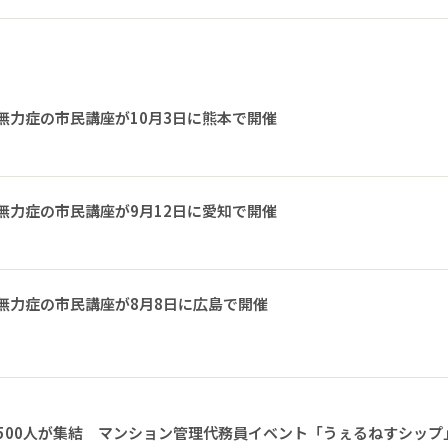
無力症の市民講座が10月3日に熊本で開催
無力症の市民講座が9月12日に愛知で開催
無力症の市民講座が8月8日に広島で開催
1500人が集結 マンション管理代務員イベント「うぇるねすシップ