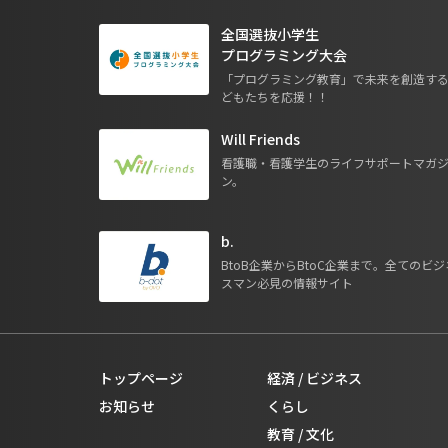
全国選抜小学生
プログラミング大会
「プログラミング教育」で未来を創造す
どもたちを応援！！
Will Friends
看護職・看護学生のライフサポートマガ
ン。
b.
BtoB企業からBtoC企業まで。全てのビジ
スマン必見の情報サイト
トップページ
経済 / ビジネス
お知らせ
くらし
教育 / 文化