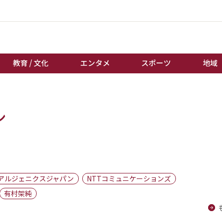
教育 / 文化
エンタメ
スポーツ
地域
経済 / ビジネス
誰もが輝いて働く社会へ
ン
くらし
天皇杯サッカー
教育 / 文化
オートレース
エンタメ
競輪
スポーツ
ボートレース
地域
棋王戦
アルジェニクスジャパン
NTTコミュニケーションズ
キーパーソン
女流本因坊戦
有村架純