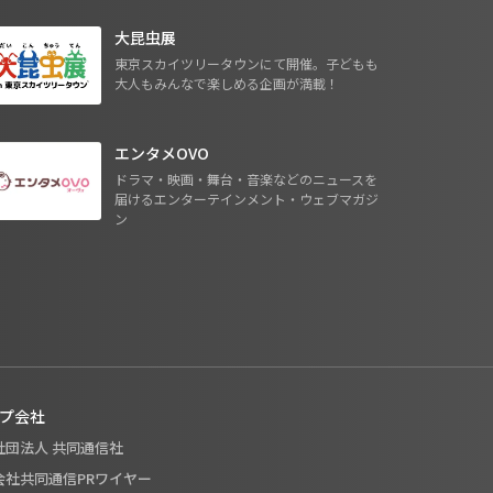
大昆虫展
東京スカイツリータウンにて開催。子どもも
大人もみんなで楽しめる企画が満載！
エンタメOVO
ドラマ・映画・舞台・音楽などのニュースを
届けるエンターテインメント・ウェブマガジ
ン
プ会社
般社団法人 共同通信社
式会社共同通信PRワイヤー