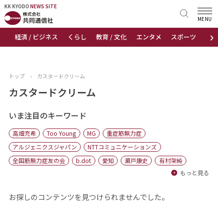
KK KYODO
KK KYODO
NEWS SITE
NEWS SITE
MENU
›
経済 / ビジネス
くらし
教育 / 文化
エンタメ
スポーツ
地
トップページ
お知らせ
トップ
›
カスタードクリーム
ニュース
カスタードクリーム
おすすめコンテンツ
いま注目のキーワード
高畑充希
Too Young
MG
重症筋無力症
出版物
アルジェニクスジャパン
NTTコミュニケーションズ
全国筋無力症友の会
b.dot
愛知
瀬戸康史
有村架純
会社概要
もっと見る
お探しのコンテンツを見つけられませんでした。