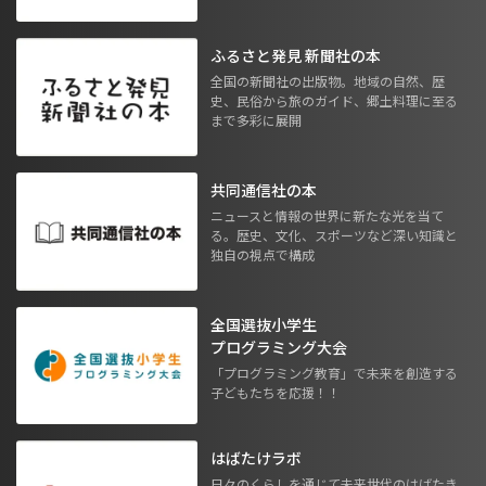
ふるさと発見 新聞社の本
全国の新聞社の出版物。地域の自然、歴
史、民俗から旅のガイド、郷土料理に至る
まで多彩に展開
共同通信社の本
ニュースと情報の世界に新たな光を当て
る。歴史、文化、スポーツなど深い知識と
独自の視点で構成
全国選抜小学生
プログラミング大会
「プログラミング教育」で未来を創造する
子どもたちを応援！！
はばたけラボ
日々のくらしを通じて未来世代のはばたき