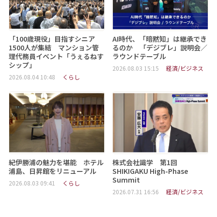
「100歳現役」目指すシニア
AI時代、「暗黙知」は継承でき
1500人が集結 マンション管
るのか 「デジブレ」説明会／
理代務員イベント「うぇるねす
ラウンドテーブル
シップ」
2026.08.03 15:15
経済/ビジネス
2026.08.04 10:48
くらし
紀伊勝浦の魅力を堪能 ホテル
株式会社識学 第1回
浦島、日昇館をリニューアル
SHIKIGAKU High-Phase
Summit
2026.08.03 09:41
くらし
2026.07.31 16:56
経済/ビジネス