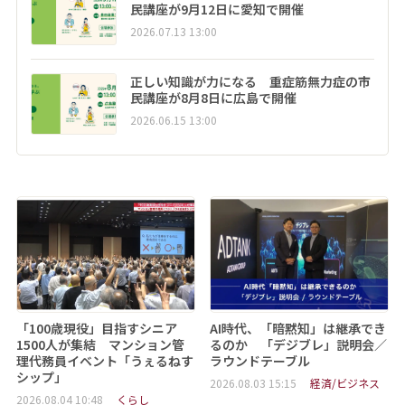
民講座が9月12日に愛知で開催
2026.07.13 13:00
正しい知識が力になる 重症筋無力症の市
民講座が8月8日に広島で開催
2026.06.15 13:00
「100歳現役」目指すシニア
AI時代、「暗黙知」は継承でき
1500人が集結 マンション管
るのか 「デジブレ」説明会／
理代務員イベント「うぇるねす
ラウンドテーブル
シップ」
2026.08.03 15:15
経済/ビジネス
2026.08.04 10:48
くらし