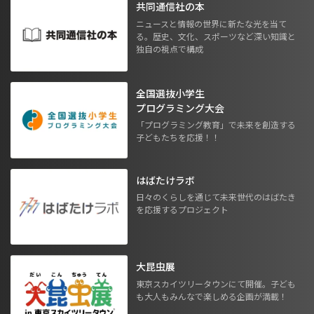
共同通信社の本
ニュースと情報の世界に新たな光を当て
る。歴史、文化、スポーツなど深い知識と
独自の視点で構成
全国選抜小学生
プログラミング大会
「プログラミング教育」で未来を創造する
子どもたちを応援！！
はばたけラボ
日々のくらしを通じて未来世代のはばたき
を応援するプロジェクト
大昆虫展
東京スカイツリータウンにて開催。子ども
も大人もみんなで楽しめる企画が満載！