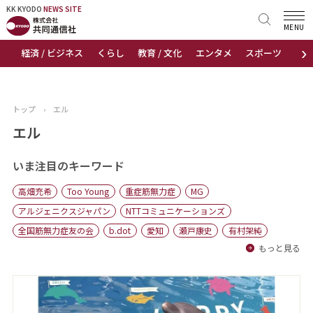
KK KYODO
KK KYODO
NEWS SITE
NEWS SITE
MENU
›
経済 / ビジネス
くらし
教育 / 文化
エンタメ
スポーツ
地
トップページ
お知らせ
トップ
›
エル
ニュース
エル
おすすめコンテンツ
いま注目のキーワード
高畑充希
Too Young
重症筋無力症
MG
出版物
アルジェニクスジャパン
NTTコミュニケーションズ
全国筋無力症友の会
b.dot
愛知
瀬戸康史
有村架純
会社概要
もっと見る