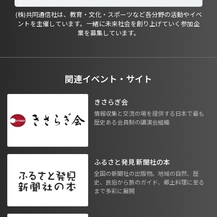
(株)共同通信社は、教育・文化・スポーツなど各分野の活動やイベ
ントを主催しています。一緒に未来社会を創り上げていく参加企
業を募集しています。
関連イベント・サイト
きさらぎ会
情報収集と交流の場を提供する日本で最も
歴史ある会員制の講演会組織
ふるさと発見 新聞社の本
全国の新聞社の出版物。地域の自然、歴
史、民俗から旅のガイド、郷土料理に至る
まで多彩に展開