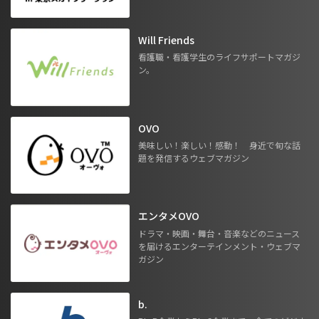
Will Friends
看護職・看護学生のライフサポートマガジ
ン。
OVO
美味しい！楽しい！感動！ 身近で旬な話
題を発信するウェブマガジン
エンタメOVO
ドラマ・映画・舞台・音楽などのニュース
を届けるエンターテインメント・ウェブマ
ガジン
b.