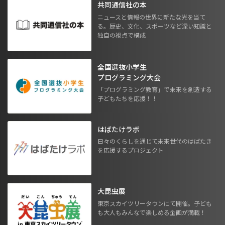
共同通信社の本
ニュースと情報の世界に新たな光を当て
る。歴史、文化、スポーツなど深い知識と
独自の視点で構成
全国選抜小学生
プログラミング大会
「プログラミング教育」で未来を創造する
子どもたちを応援！！
はばたけラボ
日々のくらしを通じて未来世代のはばたき
を応援するプロジェクト
大昆虫展
東京スカイツリータウンにて開催。子ども
も大人もみんなで楽しめる企画が満載！