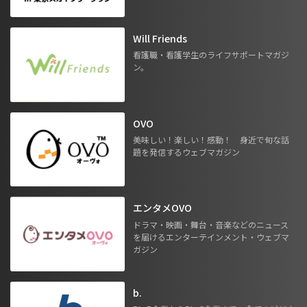
Will Friends
看護職・看護学生のライフサポートマガジ
ン。
OVO
美味しい！楽しい！感動！ 身近で旬な話
題を発信するウェブマガジン
エンタメOVO
ドラマ・映画・舞台・音楽などのニュース
を届けるエンターテインメント・ウェブマ
ガジン
b.