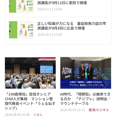
民講座が9月12日に愛知で開催
2026.07.13 13:00
正しい知識が力になる 重症筋無力症の市
民講座が8月8日に広島で開催
2026.06.15 13:00
「100歳現役」目指すシニア
AI時代、「暗黙知」は継承でき
1500人が集結 マンション管
るのか 「デジブレ」説明会／
理代務員イベント「うぇるねす
ラウンドテーブル
シップ」
2026.08.03 15:15
経済/ビジネス
2026.08.04 10:48
くらし