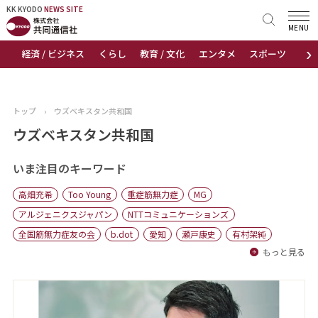
KK KYODO
KK KYODO
NEWS SITE
NEWS SITE
MENU
›
経済 / ビジネス
くらし
教育 / 文化
エンタメ
スポーツ
地
トップページ
お知らせ
トップ
›
ウズベキスタン共和国
ニュース
ウズベキスタン共和国
おすすめコンテンツ
いま注目のキーワード
高畑充希
Too Young
重症筋無力症
MG
出版物
アルジェニクスジャパン
NTTコミュニケーションズ
全国筋無力症友の会
b.dot
愛知
瀬戸康史
有村架純
会社概要
もっと見る