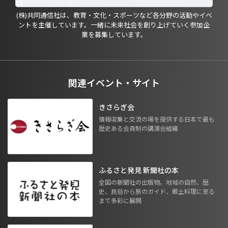
(株)共同通信社は、教育・文化・スポーツなど各分野の活動やイベ
ントを主催しています。一緒に未来社会を創り上げていく参加企
業を募集しています。
関連イベント・サイト
きさらぎ会
情報収集と交流の場を提供する日本で最も
歴史ある会員制の講演会組織
ふるさと発見 新聞社の本
全国の新聞社の出版物。地域の自然、歴
史、民俗から旅のガイド、郷土料理に至る
まで多彩に展開