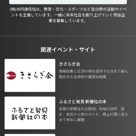
(株)共同通信社は、教育・文化・スポーツなど各分野の活動やイベ
ントを主催しています。一緒に未来社会を創り上げていく参加企
業を募集しています。
関連イベント・サイト
きさらぎ会
情報収集と交流の場を提供する日本で最も
歴史ある会員制の講演会組織
ふるさと発見 新聞社の本
全国の新聞社の出版物。地域の自然、歴
史、民俗から旅のガイド、郷土料理に至る
まで多彩に展開