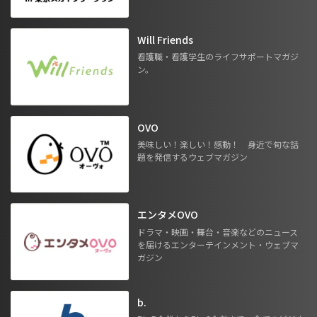
Will Friends
看護職・看護学生のライフサポートマガジ
ン。
OVO
美味しい！楽しい！感動！ 身近で旬な話
題を発信するウェブマガジン
エンタメOVO
ドラマ・映画・舞台・音楽などのニュース
を届けるエンターテインメント・ウェブマ
ガジン
b.