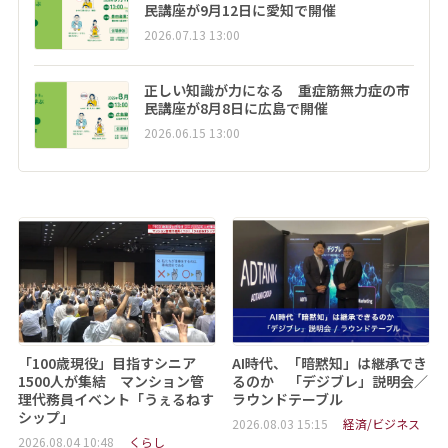
民講座が9月12日に愛知で開催
2026.07.13 13:00
正しい知識が力になる 重症筋無力症の市
民講座が8月8日に広島で開催
2026.06.15 13:00
「100歳現役」目指すシニア
AI時代、「暗黙知」は継承でき
1500人が集結 マンション管
るのか 「デジブレ」説明会／
理代務員イベント「うぇるねす
ラウンドテーブル
シップ」
2026.08.03 15:15
経済/ビジネス
2026.08.04 10:48
くらし