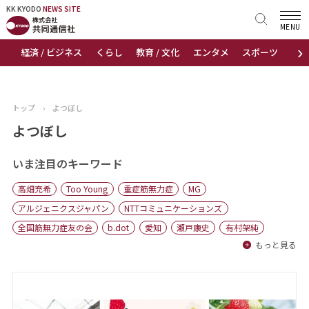
KK KYODO
KK KYODO
NEWS SITE
NEWS SITE
MENU
›
経済 / ビジネス
くらし
教育 / 文化
エンタメ
スポーツ
地
トップページ
お知らせ
トップ
›
よつぼし
ニュース
よつぼし
おすすめコンテンツ
いま注目のキーワード
高畑充希
Too Young
重症筋無力症
MG
出版物
アルジェニクスジャパン
NTTコミュニケーションズ
全国筋無力症友の会
b.dot
愛知
瀬戸康史
有村架純
会社概要
もっと見る