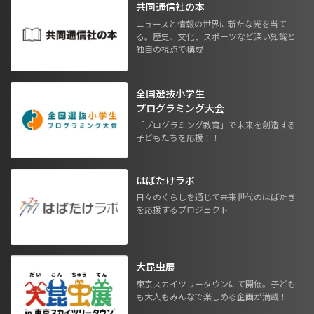
共同通信社の本
ニュースと情報の世界に新たな光を当て
る。歴史、文化、スポーツなど深い知識と
独自の視点で構成
全国選抜小学生
プログラミング大会
「プログラミング教育」で未来を創造する
子どもたちを応援！！
はばたけラボ
日々のくらしを通じて未来世代のはばたき
を応援するプロジェクト
大昆虫展
東京スカイツリータウンにて開催。子ども
も大人もみんなで楽しめる企画が満載！