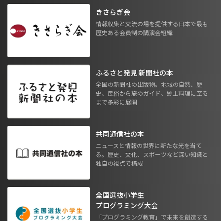
きさらぎ会
情報収集と交流の場を提供する日本で最も
歴史ある会員制の講演会組織
ふるさと発見 新聞社の本
全国の新聞社の出版物。地域の自然、歴
史、民俗から旅のガイド、郷土料理に至る
まで多彩に展開
共同通信社の本
ニュースと情報の世界に新たな光を当て
る。歴史、文化、スポーツなど深い知識と
独自の視点で構成
全国選抜小学生
プログラミング大会
「プログラミング教育」で未来を創造する