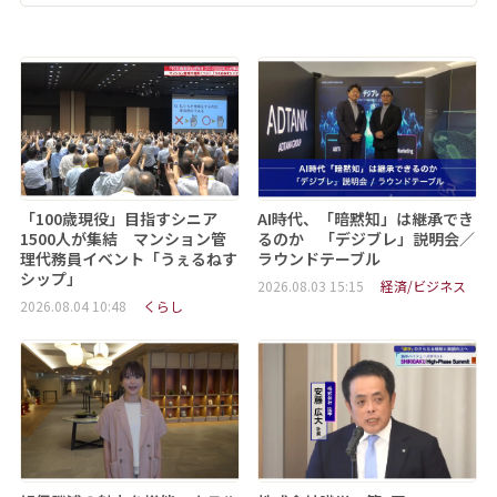
「100歳現役」目指すシニア
AI時代、「暗黙知」は継承でき
1500人が集結 マンション管
るのか 「デジブレ」説明会／
理代務員イベント「うぇるねす
ラウンドテーブル
シップ」
2026.08.03 15:15
経済/ビジネス
2026.08.04 10:48
くらし