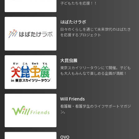
子どもたちを応援！！
はばたけラボ
日々のくらしを通じて未来世代のはばたき
を応援するプロジェクト
大昆虫展
東京スカイツリータウンにて開催。子ども
も大人もみんなで楽しめる企画が満載！
Will Friends
看護職・看護学生のライフサポートマガジ
ン。
OVO