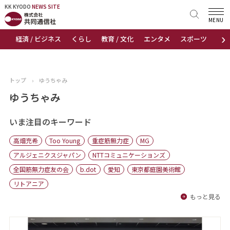
KK KYODO
KK KYODO
NEWS SITE
NEWS SITE
MENU
›
経済 / ビジネス
くらし
教育 / 文化
エンタメ
スポーツ
地
トップページ
お知らせ
トップ
›
ゆうちゃみ
ニュース
ゆうちゃみ
おすすめコンテンツ
いま注目のキーワード
高畑充希
Too Young
重症筋無力症
MG
出版物
アルジェニクスジャパン
NTTコミュニケーションズ
全国筋無力症友の会
b.dot
愛知
東京都庭園美術館
会社概要
リトアニア
もっと見る