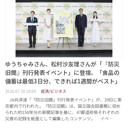
ゆうちゃみさん、松村沙友理さんが「『防災
旧聞』刊行発表イベント」に登壇。「食品の
備蓄は最低3日分、できれば1週間がベスト」
2026.07.30 18:04
経済/ビジネス
JA共済連「『防災旧聞』刊行発表イベント」が、29日に東
京都内で行われた。『防災旧聞』は、国立国会図書館に収め
られた約150年分の新聞記事を基に、47都道府県それぞれの
災害の記録を紙面として編集したコンテンツ。 イベ…