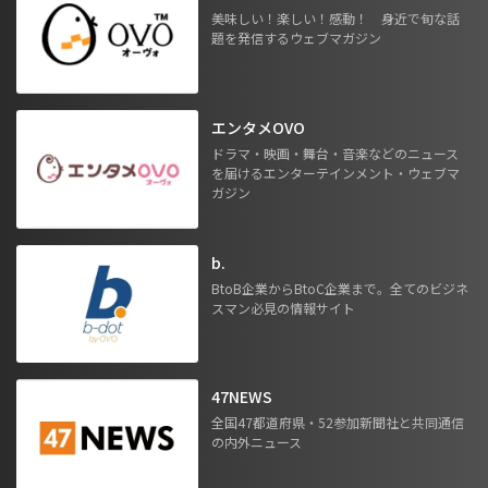
美味しい！楽しい！感動！ 身近で旬な話
題を発信するウェブマガジン
エンタメOVO
ドラマ・映画・舞台・音楽などのニュース
を届けるエンターテインメント・ウェブマ
ガジン
b.
BtoB企業からBtoC企業まで。全てのビジネ
スマン必見の情報サイト
47NEWS
全国47都道府県・52参加新聞社と共同通信
の内外ニュース