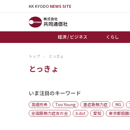
KK KYODO
NEWS SITE
経済 / ビジネス
くらし
トップ
›
とっきょ
トップページ
とっきょ
お知らせ
いま注目のキーワード
高畑充希
Too Young
重症筋無力症
MG
全国筋無力症友の会
b.dot
愛知
東京都庭園