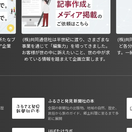
新たなブ
(株)共同通信社は半世紀に渡り、さまざまな
(株)
ア企業
事業を通じて「編集力」を培ってきました。
ど各
お客様が世の中に訴えたいこと、世の中が求
す。一
めている情報を踏まえて企画立案します。
ふるさと発見 新聞社の本
も歴
全国の新聞社の出版物。地域の自然、歴史、
民俗から旅のガイド、郷土料理に至るまで多
彩に展開
はばたけラボ