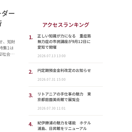
ーダー
行
アクセスランキング
1.
正しい知識が力になる 重症筋
無力症の市民講座が9月12日に
せ、知財
愛知で開催
特集1は
型社会…
2026.07.13 13:00
2.
円定期預金金利改定のお知らせ
2026.07.31 15:00
3.
リトアニアの手仕事の魅力 東
京都庭園美術館で展覧会
2026.07.30 11:01
4.
紀伊勝浦の魅力を堪能 ホテル
浦島、日昇館をリニューアル