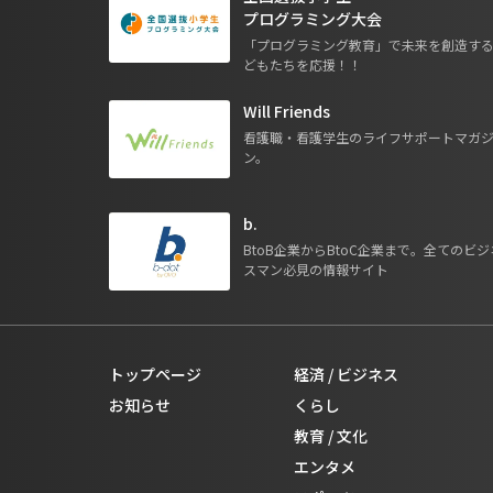
プログラミング大会
「プログラミング教育」で未来を創造す
どもたちを応援！！
Will Friends
看護職・看護学生のライフサポートマガ
ン。
b.
BtoB企業からBtoC企業まで。全てのビジ
スマン必見の情報サイト
トップページ
経済 / ビジネス
お知らせ
くらし
教育 / 文化
エンタメ