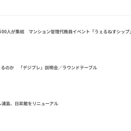
1500人が集結 マンション管理代務員イベント「うぇるねすシップ
きるのか 「デジブレ」説明会／ラウンドテーブル
ル浦島、日昇館をリニューアル