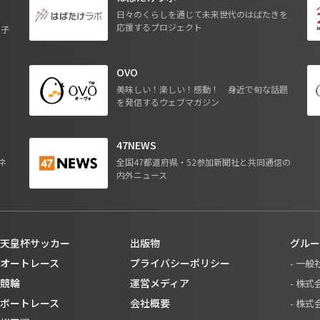
日々のくらしを通じて未来世代のはばたきを
応援するプロジェクト
る子
OVO
ジ
美味しい！楽しい！感動！ 身近で旬な話題
を発信するウェブマガジン
47NEWS
ネ
全国47都道府県・52参加新聞社と共同通信の
内外ニュース
天皇杯サッカー
出版物
グルー
オートレース
プライバシーポリシー
- 一
競輪
運営メディア
- 株
ボートレース
会社概要
- 株