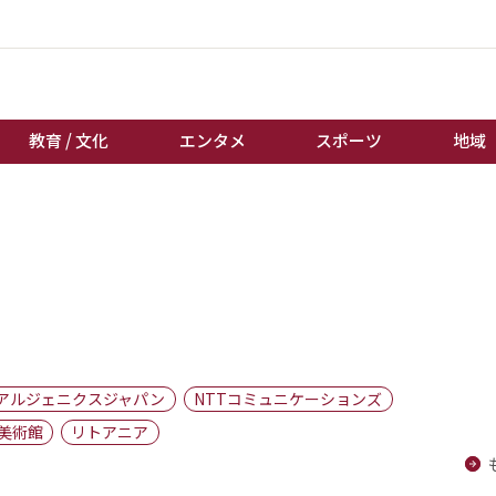
教育 / 文化
エンタメ
スポーツ
地域
経済 / ビジネス
誰もが輝いて働く社会へ
くらし
天皇杯サッカー
教育 / 文化
オートレース
エンタメ
競輪
スポーツ
ボートレース
地域
棋王戦
アルジェニクスジャパン
NTTコミュニケーションズ
キーパーソン
女流本因坊戦
美術館
リトアニア