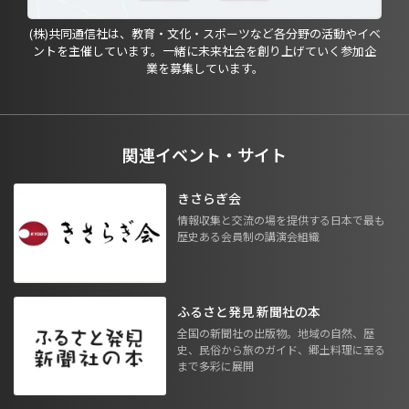
(株)共同通信社は、教育・文化・スポーツなど各分野の活動やイベ
ントを主催しています。一緒に未来社会を創り上げていく参加企
業を募集しています。
関連イベント・サイト
きさらぎ会
情報収集と交流の場を提供する日本で最も
歴史ある会員制の講演会組織
ふるさと発見 新聞社の本
全国の新聞社の出版物。地域の自然、歴
史、民俗から旅のガイド、郷土料理に至る
まで多彩に展開