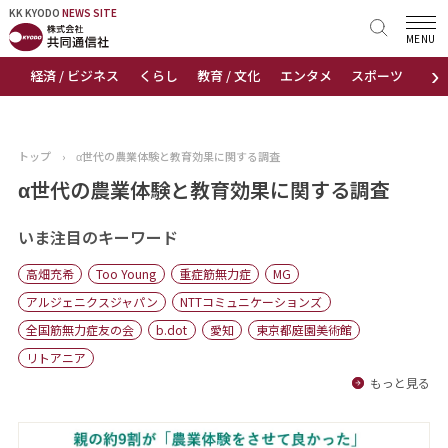
KK KYODO
KK KYODO
NEWS SITE
NEWS SITE
MENU
›
経済 / ビジネス
くらし
教育 / 文化
エンタメ
スポーツ
地
トップページ
お知らせ
トップ
›
α世代の農業体験と教育効果に関する調査
ニュース
α世代の農業体験と教育効果に関する調査
おすすめコンテンツ
いま注目のキーワード
高畑充希
Too Young
重症筋無力症
MG
出版物
アルジェニクスジャパン
NTTコミュニケーションズ
全国筋無力症友の会
b.dot
愛知
東京都庭園美術館
会社概要
リトアニア
もっと見る