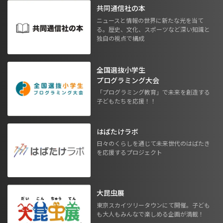
共同通信社の本
ニュースと情報の世界に新たな光を当て
る。歴史、文化、スポーツなど深い知識と
独自の視点で構成
全国選抜小学生
プログラミング大会
「プログラミング教育」で未来を創造する
子どもたちを応援！！
はばたけラボ
日々のくらしを通じて未来世代のはばたき
を応援するプロジェクト
大昆虫展
東京スカイツリータウンにて開催。子ども
も大人もみんなで楽しめる企画が満載！