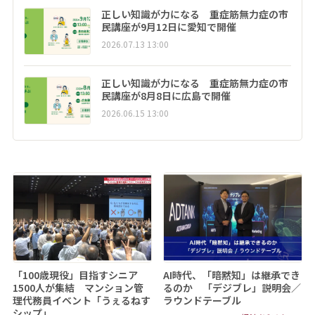
正しい知識が力になる 重症筋無力症の市
民講座が9月12日に愛知で開催
2026.07.13 13:00
正しい知識が力になる 重症筋無力症の市
民講座が8月8日に広島で開催
2026.06.15 13:00
「100歳現役」目指すシニア
AI時代、「暗黙知」は継承でき
1500人が集結 マンション管
るのか 「デジブレ」説明会／
理代務員イベント「うぇるねす
ラウンドテーブル
シップ」