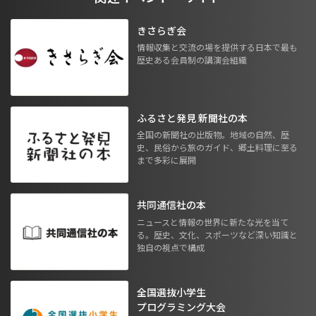
きさらぎ会
情報収集と交流の場を提供する日本で最も
歴史ある会員制の講演会組織
ふるさと発見 新聞社の本
全国の新聞社の出版物。地域の自然、歴
史、民俗から旅のガイド、郷土料理に至る
まで多彩に展開
共同通信社の本
ニュースと情報の世界に新たな光を当て
る。歴史、文化、スポーツなど深い知識と
独自の視点で構成
全国選抜小学生
プログラミング大会