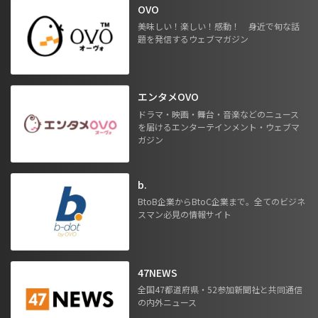
OVO
美味しい！楽しい！感動！ 身近で旬な話
題を発信するウェブマガジン
エンタメOVO
ドラマ・映画・舞台・音楽などのニュース
を届けるエンターテインメント・ウェブマ
ガジン
b.
BtoB企業からBtoC企業まで。全てのビジネ
スマン必見の情報サイト
47NEWS
全国47都道府県・52参加新聞社と共同通信
の内外ニュース