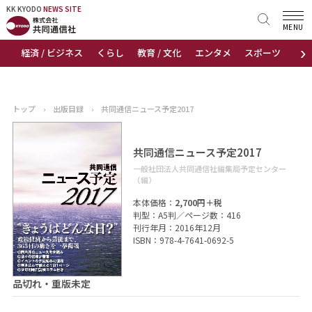
KK KYODO
KK KYODO
NEWS SITE
NEWS SITE
MENU
›
経済 / ビジネス
くらし
教育 / 文化
エンタメ
スポーツ
地
トップページ
お知らせ
トップ
›
出版目録
›
共同通信ニュース予定2017
ニュース
共同通信ニュース予定2017
おすすめコンテンツ
一般社団法人共同通信社編集局予定センター
（編）
出版物
本体価格：
2,700円＋税
判型：A5判／ページ数：416
刊行年月：2016年12月
会社概要
ISBN：978-4-7641-0692-5
品切れ・重版未定