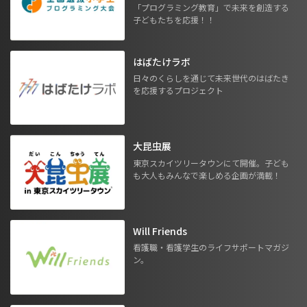
「プログラミング教育」で未来を創造する
子どもたちを応援！！
はばたけラボ
日々のくらしを通じて未来世代のはばたき
を応援するプロジェクト
大昆虫展
東京スカイツリータウンにて開催。子ども
も大人もみんなで楽しめる企画が満載！
Will Friends
看護職・看護学生のライフサポートマガジ
ン。