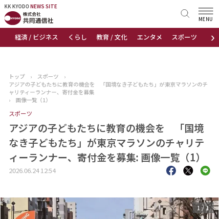
KK KYODO
KK KYODO
NEWS SITE
NEWS SITE
MENU
›
経済 / ビジネス
くらし
教育 / 文化
エンタメ
スポーツ
地
トップページ
お知らせ
トップ
›
スポーツ
›
アジアの子どもたちに教育の機会を 「国境なき子どもたち」が東京マラソンのチ
ニュース
ャリティーランナー、寄付金を募集
›
画像一覧（1）
スポーツ
おすすめコンテンツ
アジアの子どもたちに教育の機会を 「国境
出版物
なき子どもたち」が東京マラソンのチャリテ
ィーランナー、寄付金を募集: 画像一覧（1）
会社概要
2026.06.24 12:54
1
/
1