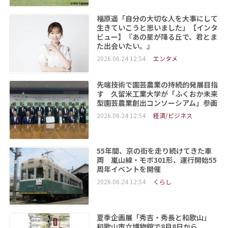
福原遥「自分の大切な人を大事にして
生きていこうと思いました」【インタ
ビュー】『あの星が降る丘で、君とま
た出会いたい。』
2026.06.24 12:54
エンタメ
先端技術で園芸農業の持続的発展目指
す 久留米工業大学が「ふくおか未来
型園芸農業創出コンソーシアム」参画
2026.06.24 12:54
経済/ビジネス
55年間、京の街を走り続けてきた車
両 嵐山線・モボ301形、運行開始55
周年イベントを開催
2026.06.24 12:54
くらし
夏季企画展「秀吉・秀長と和歌山」
和歌山市立博物館で8月8日から