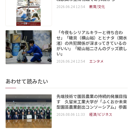
2026.06.24 12:54
教育/文化
「今夜もシリアルキラーと待ち合わ
せ」「磯貝（横山裕）とヒナタ（関水
渚）の共犯関係が深まってきているの
がいい」「縦山裕二さんのグッズ欲し
い」
2026.06.24 12:54
エンタメ
あわせて読みたい
先端技術で園芸農業の持続的発展目指
す 久留米工業大学が「ふくおか未来
型園芸農業創出コンソーシアム」参画
2026.08.06 11:33
経済/ビジネス