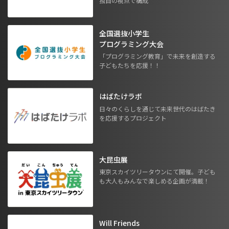
独自の視点で構成
全国選抜小学生
プログラミング大会
「プログラミング教育」で未来を創造する
子どもたちを応援！！
はばたけラボ
日々のくらしを通じて未来世代のはばたき
を応援するプロジェクト
大昆虫展
東京スカイツリータウンにて開催。子ども
も大人もみんなで楽しめる企画が満載！
Will Friends