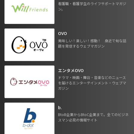
看護職・看護学生のライフサポートマガジ
ン。
OVO
美味しい！楽しい！感動！ 身近で旬な話
題を発信するウェブマガジン
エンタメOVO
ドラマ・映画・舞台・音楽などのニュース
を届けるエンターテインメント・ウェブマ
ガジン
b.
BtoB企業からBtoC企業まで。全てのビジネ
スマン必見の情報サイト