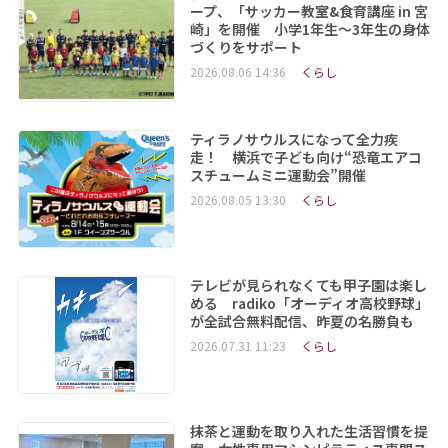
ープ、「サッカー教室&食育講座 in 宮
崎」を開催 小学1年生～3年生の身体
づくりをサポート
2026.08.06 14:36
くらし
ティラノサウルスになって全力疾
走！ 横浜で子ども向け“恐竜エアコ
スチュームミニ運動会”開催
2026.08.05 13:30
くらし
テレビが見られなくても甲子園は楽し
める radiko「オーディオ高校野球」
が全試合無料配信、昨夏の名勝負も
2026.07.31 11:23
くらし
抹茶と運動を取り入れた生活習慣を提