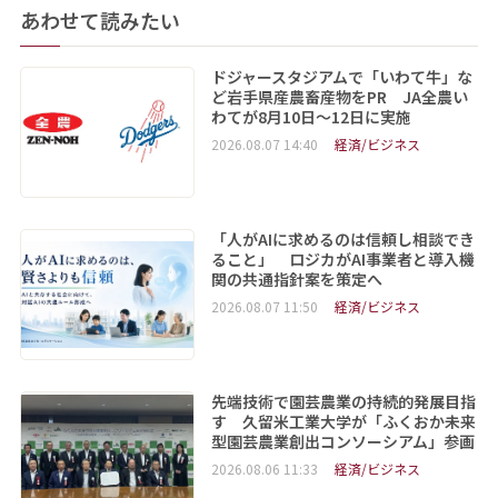
あわせて読みたい
ドジャースタジアムで「いわて牛」な
ど岩手県産農畜産物をPR JA全農い
わてが8月10日～12日に実施
2026.08.07 14:40
経済/ビジネス
「人がAIに求めるのは信頼し相談でき
ること」 ロジカがAI事業者と導入機
関の共通指針案を策定へ
2026.08.07 11:50
経済/ビジネス
先端技術で園芸農業の持続的発展目指
す 久留米工業大学が「ふくおか未来
型園芸農業創出コンソーシアム」参画
2026.08.06 11:33
経済/ビジネス