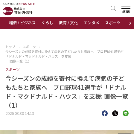
KK KYODO
KK KYODO
NEWS SITE
NEWS SITE
MENU
›
経済 / ビジネス
くらし
教育 / 文化
エンタメ
スポーツ
地
トップページ
お知らせ
トップ
›
スポーツ
›
今シーズンの成績を寄付に換えて病気の子どもたちと家族へ プロ野球41選手が
ニュース
「ドナルド・マクドナルド・ハウス」を支援
›
画像一覧（1）
スポーツ
おすすめコンテンツ
今シーズンの成績を寄付に換えて病気の子ど
出版物
もたちと家族へ プロ野球41選手が「ドナル
ド・マクドナルド・ハウス」を支援: 画像一覧
会社概要
（1）
2026.03.30 14:13