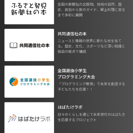
全国の新聞社の出版物。地域の自然、歴
史、民俗から旅のガイド、郷土料理に至る
まで多彩に展開
共同通信社の本
ニュースと情報の世界に新たな光を当て
る。歴史、文化、スポーツなど深い知識と
独自の視点で構成
全国選抜小学生
プログラミング大会
「プログラミング教育」で未来を創造する
子どもたちを応援！！
はばたけラボ
日々のくらしを通じて未来世代のはばたき
を応援するプロジェクト