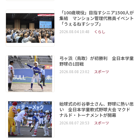
「100歳現役」目指すシニア1500人が
集結 マンション管理代務員イベント
「うぇるねすシップ」
2026.08.04 10:48
くらし
弓ヶ浜（鳥取）が初勝利 全日本学童
野球の1回戦
2026.08.08 23:02
スポーツ
始球式の杉谷拳士さん、野球に熱い思
い 全日本学童軟式野球大会 マクド
ナルド・トーナメントが開幕
2026.08.07 20:53
スポーツ