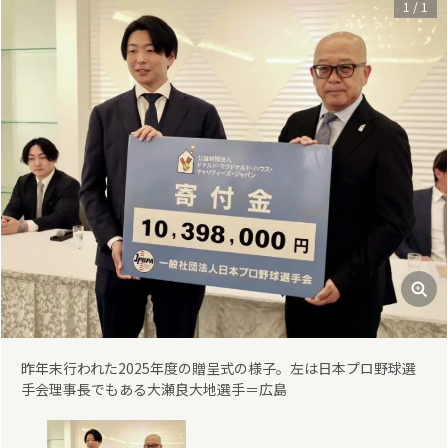
1
/
1
昨年末行われた2025年度の贈呈式の様子。左は日本プロ野球選
手会理事長でもある大瀬良大地選手＝広島