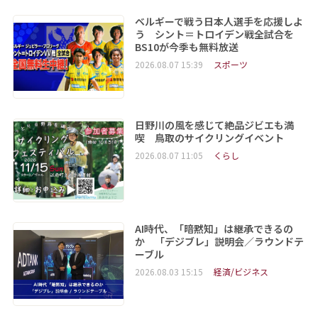
ベルギーで戦う日本人選手を応援しよ
う シント＝トロイデン戦全試合を
BS10が今季も無料放送
2026.08.07 15:39
スポーツ
日野川の風を感じて絶品ジビエも満
喫 鳥取のサイクリングイベント
2026.08.07 11:05
くらし
AI時代、「暗黙知」は継承できるの
か 「デジブレ」説明会／ラウンドテ
ーブル
2026.08.03 15:15
経済/ビジネス