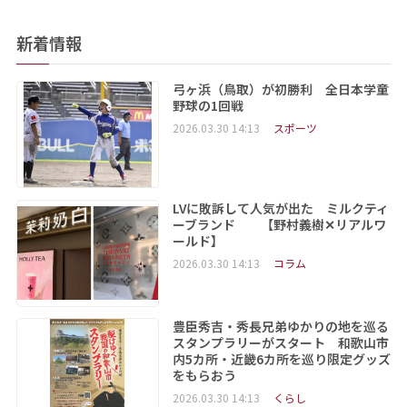
新着情報
弓ヶ浜（鳥取）が初勝利 全日本学童
野球の1回戦
2026.03.30 14:13
スポーツ
LVに敗訴して人気が出た ミルクティ
ーブランド 【野村義樹✕リアルワ
ールド】
2026.03.30 14:13
コラム
豊臣秀吉・秀長兄弟ゆかりの地を巡る
スタンプラリーがスタート 和歌山市
内5カ所・近畿6カ所を巡り限定グッズ
をもらおう
2026.03.30 14:13
くらし