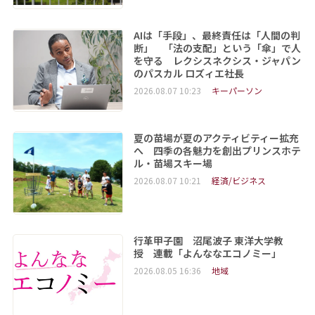
AIは「手段」、最終責任は「人間の判
断」 「法の支配」という「傘」で人
を守る レクシスネクシス・ジャパン
のパスカル ロズィエ社長
2026.08.07 10:23
キーパーソン
夏の苗場が夏のアクティビティー拡充
へ 四季の各魅力を創出プリンスホテ
ル・苗場スキー場
2026.08.07 10:21
経済/ビジネス
行革甲子園 沼尾波子 東洋大学教
授 連載「よんななエコノミー」
2026.08.05 16:36
地域