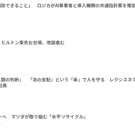
相談できること」 ロジカがAI事業者と導入機関の共通指針案を策
 ヒルトン東京お台場、改装進む
人間の判断」 「法の支配」という「傘」で人を守る レクシスネ
社長
ーへ マツダが取り組む「水平リサイクル」
ー