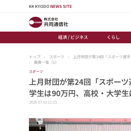
KK KYODO
NEWS SITE
経済 / ビジネス
くらし
トップ
›
スポーツ
›
上月財団が第24回「スポーツ選手
トップページ
›
画像一覧（1）
お知らせ
スポーツ
上月財団が第24回「スポー
学生は90万円、高校・大学生は
2025.07.02 11:15