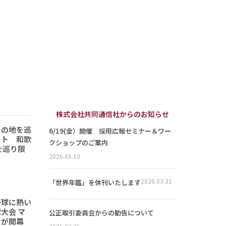
株式会社共同通信社からのお知らせ
りの地を巡
6/19(金）開催 採用広報セミナー＆ワー
ート 和歌
クショップのご案内
を巡り限
2026.05.10
2026.03.31
「世界年鑑」を休刊いたします
野球に熱い
大会 マ
公正取引委員会からの勧告について
トが開幕