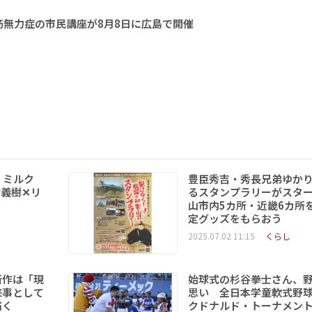
無力症の市民講座が8月8日に広島で開催
 ミルク
豊臣秀吉・秀長兄弟ゆか
義樹✕リ
るスタンプラリーがスタ
山市内5カ所・近畿6カ所
定グッズをもらおう
2025.07.02 11:15
くらし
新作は「現
始球式の杉谷拳士さん、
来事として
思い 全日本学童軟式野球
を描く
クドナルド・トーナメン