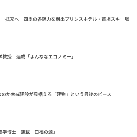
ィー拡充へ 四季の各魅力を創出プリンスホテル・苗場スキー場
大学教授 連載「よんななエコノミー」
のか――大成建設が見据える「建物」という最後のピース
 農学博士 連載「口福の源」