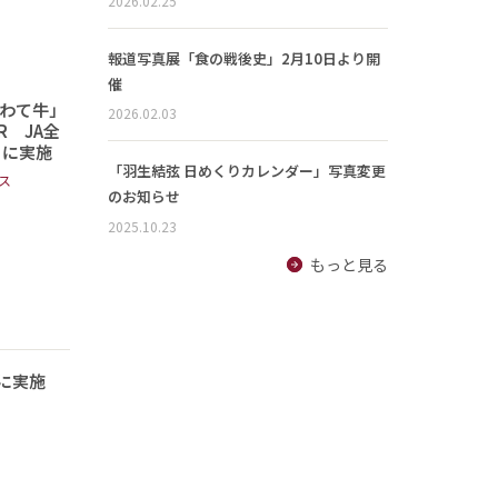
2026.02.25
報道写真展「食の戦後史」2月10日より開
催
わて牛」
2026.02.03
 JA全
日に実施
「羽生結弦 日めくりカレンダー」写真変更
ス
のお知らせ
2025.10.23
もっと見る
に実施