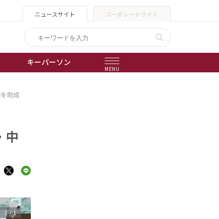
ニュースサイト
コーポレートサイト
キーパーソン
MENU
円を助成
出版物
会社概要
・中
1
/
1