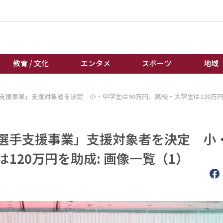
教育 / 文化
エンタメ
スポーツ
地域
支援事業」支援対象者を決定 小・中学生は90万円、高校・大学生は120万
経済 / ビジネス
誰もが輝いて働く社会へ
くらし
天皇杯サッカー
教育 / 文化
オートレース
ツ選手支援事業」支援対象者を決定 小
エンタメ
競輪
120万円を助成: 画像一覧（1）
スポーツ
ボートレース
地域
棋王戦
キーパーソン
女流本因坊戦