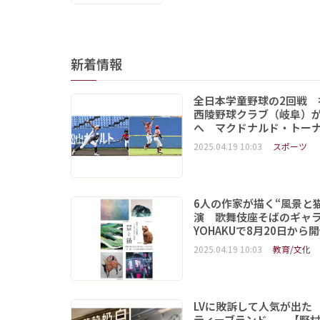
新着情報
全日本学童野球の2回戦 
西陵野球クラブ（岐阜）が
へ マクドナルド・トー
2025.04.19 10:03
スポーツ
6人の作家が描く“風景と
演 歌舞伎座そばのギャ
YOHAKUで8月20日から
2025.04.19 10:03
教育/文化
LVに敗訴して人気が出た
ティーブランド 【野村