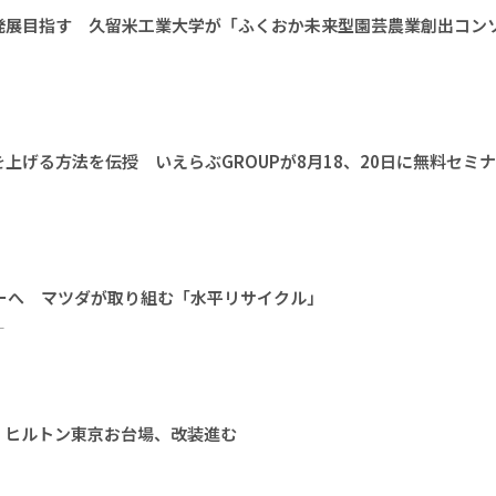
発展目指す 久留米工業大学が「ふくおか未来型園芸農業創出コン
上げる方法を伝授 いえらぶGROUPが8月18、20日に無料セミ
ーへ マツダが取り組む「水平リサイクル」
ー
 ヒルトン東京お台場、改装進む