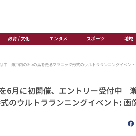
教育 / 文化
エンタメ
スポーツ
地域
経済 / ビジネス
誰もが輝いて働く社会へ
受付中 瀬戸内の3つの島を走るマラニック形式のウルトラランニングイベント
くらし
天皇杯サッカー
教育 / 文化
オートレース
」を6月に初開催、エントリー受付中 
エンタメ
競輪
スポーツ
ボートレース
式のウルトラランニングイベント: 画
地域
棋王戦
キーパーソン
女流本因坊戦