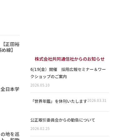
 【正田裕
斜め線】
株式会社共同通信社からのお知らせ
6/19(金）開催 採用広報セミナー＆ワー
クショップのご案内
2026.05.10
 全日本学
2026.03.31
「世界年鑑」を休刊いたします
公正取引委員会からの勧告について
2026.02.25
りの地を巡
ート 和歌