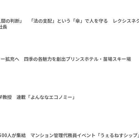
人間の判断」 「法の支配」という「傘」で人を守る レクシスネ
社長
ィー拡充へ 四季の各魅力を創出プリンスホテル・苗場スキー場
大学教授 連載「よんななエコノミー」
1500人が集結 マンション管理代務員イベント「うぇるねすシップ