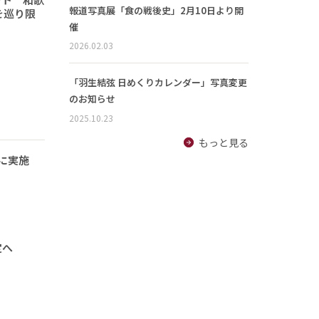
報道写真展「食の戦後史」2月10日より開
を巡り限
催
2026.02.03
「羽生結弦 日めくりカレンダー」写真変更
のお知らせ
2025.10.23
もっと見る
に実施
定へ