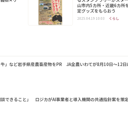
山市内5カ所・近畿6カ所
定グッズをもらおう
2025.04.19 10:03
くらし
牛」など岩手県産農畜産物をPR JA全農いわてが8月10日～12日
相談できること」 ロジカがAI事業者と導入機関の共通指針案を策