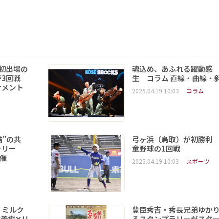
初出場の
魂込め、あふれる躍動感
3回戦
生 コラム 直線・曲線・
ナメント
2025.04.19 10:03
コラム
猫”の共
弓ヶ浜（鳥取）が初勝利
ラリー
童野球の1回戦
開催
2025.04.19 10:03
スポーツ
 ミルク
豊臣秀吉・秀長兄弟ゆか
義樹✕リ
るスタンプラリーがスタ