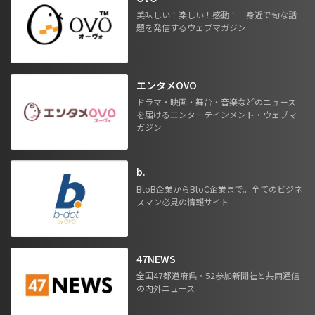
美味しい！楽しい！感動！ 身近で旬な話
題を発信するウェブマガジン
エンタメOVO
ドラマ・映画・舞台・音楽などのニュース
を届けるエンターテインメント・ウェブマ
ガジン
b.
BtoB企業からBtoC企業まで。全てのビジネ
スマン必見の情報サイト
47NEWS
全国47都道府県・52参加新聞社と共同通信
の内外ニュース