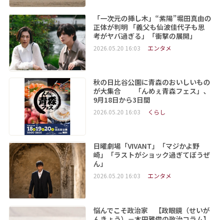
「一次元の挿し木」“紫陽”堀田真由の
正体が判明 「義父も仙波佳代子も思
考がヤバ過ぎる」「衝撃の展開」
2026.05.20 16:03
エンタメ
秋の日比谷公園に青森のおいしいもの
が大集合 「んめぇ青森フェス」、
9月18日から3日間
2026.05.20 16:03
くらし
日曜劇場「VIVANT」「マジかよ野
崎」「ラストがショック過ぎてぼうぜ
ん」
2026.05.20 16:03
エンタメ
悩んでこそ政治家 【政眼鏡（せいが
んきょう）－本田雅俊の政治コラム】