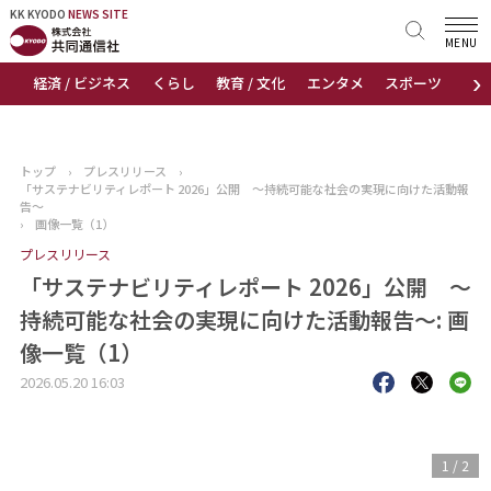
KK KYODO
KK KYODO
NEWS SITE
NEWS SITE
MENU
›
経済 / ビジネス
くらし
教育 / 文化
エンタメ
スポーツ
地
トップページ
お知らせ
トップ
›
プレスリリース
›
「サステナビリティレポート 2026」公開 ～持続可能な社会の実現に向けた活動報
ニュース
告～
›
画像一覧（1）
プレスリリース
おすすめコンテンツ
「サステナビリティレポート 2026」公開 ～
出版物
持続可能な社会の実現に向けた活動報告～: 画
像一覧（1）
会社概要
2026.05.20 16:03
1
/
2