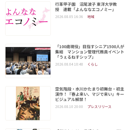
行革甲子園 沼尾波子 東洋大学教
授 連載「よんななエコノミー」
2026.08.05 16:36
地域
「100歳現役」目指すシニア1500人が
集結 マンション管理代務員イベント
「うぇるねすシップ」
2026.08.04 10:48
くらし
空気階段・水川かたまり初舞台・初主
演作！『春よ来い、マジで来い』キー
ビジュアル解禁！
2026.08.10 20:00
プレスリリース