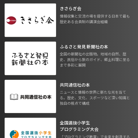
きさらぎ会
情報収集と交流の場を提供する日本で最も
歴史ある会員制の講演会組織
ふるさと発見 新聞社の本
全国の新聞社の出版物。地域の自然、歴
史、民俗から旅のガイド、郷土料理に至る
まで多彩に展開
共同通信社の本
ニュースと情報の世界に新たな光を当て
る。歴史、文化、スポーツなど深い知識と
独自の視点で構成
全国選抜小学生
プログラミング大会
「プログラミング教育」で未来を創造する