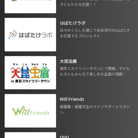
子どもたちを応援！！
はばたけラボ
日々のくらしを通じて未来世代のはばたき
を応援するプロジェクト
大昆虫展
東京スカイツリータウンにて開催。子ども
も大人もみんなで楽しめる企画が満載！
Will Friends
看護職・看護学生のライフサポートマガジ
ン。
OVO