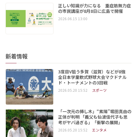
正しい知識が力になる 重症筋無力症
の市民講座が8月8日に広島で開催
2026.06.15 13:00
新着情報
3度目V狙う多賀（滋賀）などが8強
全日本学童軟式野球大会マクドナル
ド・トーナメントの3回戦
2026.05.20 15:52
スポーツ
「一次元の挿し木」“紫陽”堀田真由の
正体が判明 「義父も仙波佳代子も思
考がヤバ過ぎる」「衝撃の展開」
2026.05.20 15:52
エンタメ