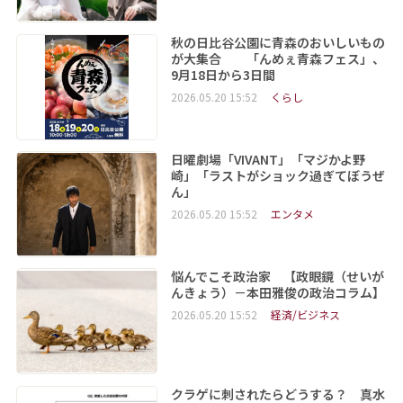
秋の日比谷公園に青森のおいしいもの
が大集合 「んめぇ青森フェス」、
9月18日から3日間
2026.05.20 15:52
くらし
日曜劇場「VIVANT」「マジかよ野
崎」「ラストがショック過ぎてぼうぜ
ん」
2026.05.20 15:52
エンタメ
悩んでこそ政治家 【政眼鏡（せいが
んきょう）－本田雅俊の政治コラム】
2026.05.20 15:52
経済/ビジネス
クラゲに刺されたらどうする？ 真水