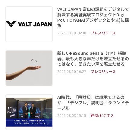
VALT JAPAN:富山の課題をデジタルで
解決する実証実験プロジェクトDigi-
PoC TOYAMA(デジポックとやま)に採
択
2026.08.10 16:30
プレスリリース
新しいReSound Sensia（TM）補聴
器、最も大きな声だけを際立たせるの
ではなく、聞きたい声を際立たせる
2026.08.10 16:27
プレスリリース
AI時代、「暗黙知」は継承できるの
か 「デジブレ」説明会／ラウンドテ
ーブル
2026.08.03 15:15
経済/ビジネス