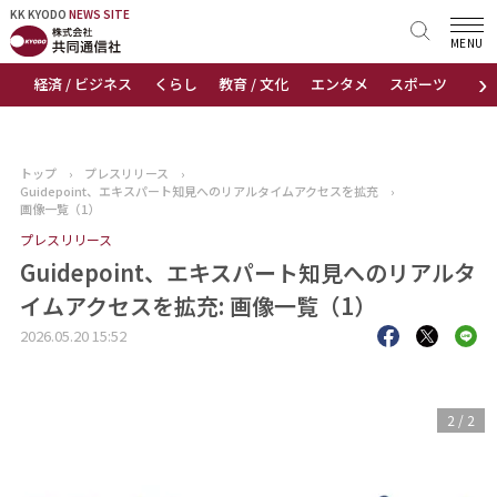
KK KYODO
KK KYODO
NEWS SITE
NEWS SITE
MENU
›
経済 / ビジネス
くらし
教育 / 文化
エンタメ
スポーツ
地
トップページ
お知らせ
トップ
›
プレスリリース
›
Guidepoint、エキスパート知見へのリアルタイムアクセスを拡充
›
ニュース
画像一覧（1）
プレスリリース
おすすめコンテンツ
Guidepoint、エキスパート知見へのリアルタ
イムアクセスを拡充: 画像一覧（1）
出版物
2026.05.20 15:52
会社概要
1
/
2