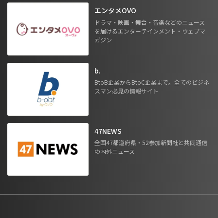
エンタメOVO
ドラマ・映画・舞台・音楽などのニュース
を届けるエンターテインメント・ウェブマ
ガジン
b.
BtoB企業からBtoC企業まで。全てのビジネ
スマン必見の情報サイト
47NEWS
全国47都道府県・52参加新聞社と共同通信
の内外ニュース