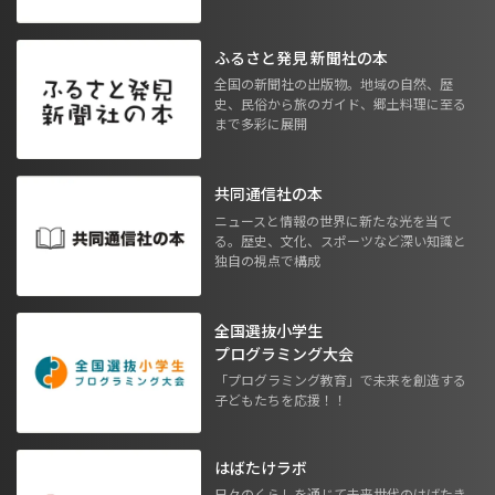
ふるさと発見 新聞社の本
全国の新聞社の出版物。地域の自然、歴
史、民俗から旅のガイド、郷土料理に至る
まで多彩に展開
共同通信社の本
ニュースと情報の世界に新たな光を当て
る。歴史、文化、スポーツなど深い知識と
独自の視点で構成
全国選抜小学生
プログラミング大会
「プログラミング教育」で未来を創造する
子どもたちを応援！！
はばたけラボ
日々のくらしを通じて未来世代のはばたき