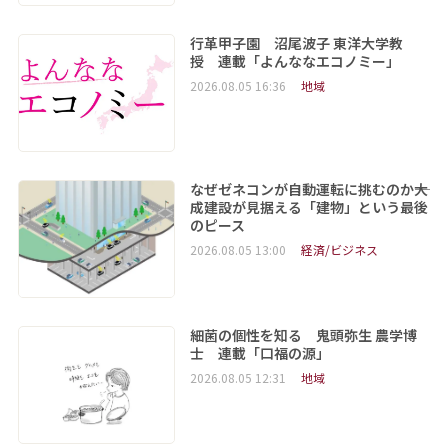
行革甲子園 沼尾波子 東洋大学教
授 連載「よんななエコノミー」
2026.08.05 16:36
地域
なぜゼネコンが自動運転に挑むのか――大
成建設が見据える「建物」という最後
のピース
2026.08.05 13:00
経済/ビジネス
細菌の個性を知る 鬼頭弥生 農学博
士 連載「口福の源」
2026.08.05 12:31
地域