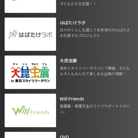
子どもたちを応援！！
はばたけラボ
日々のくらしを通じて未来世代のはばたき
を応援するプロジェクト
大昆虫展
東京スカイツリータウンにて開催。子ども
も大人もみんなで楽しめる企画が満載！
Will Friends
看護職・看護学生のライフサポートマガジ
ン。
OVO