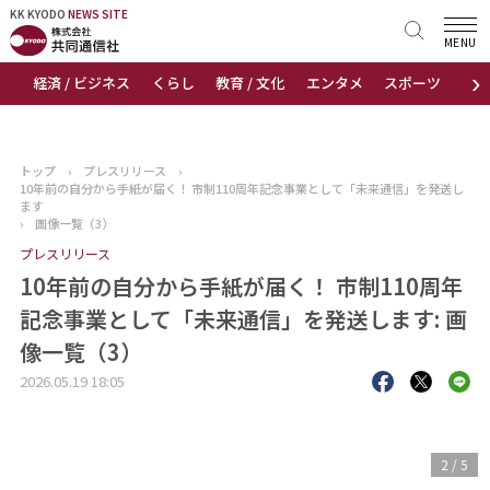
KK KYODO
KK KYODO
NEWS SITE
NEWS SITE
MENU
›
経済 / ビジネス
くらし
教育 / 文化
エンタメ
スポーツ
地
トップページ
お知らせ
トップ
›
プレスリリース
›
10年前の自分から手紙が届く！ 市制110周年記念事業として「未来通信」を発送し
ニュース
ます
›
画像一覧（3）
プレスリリース
おすすめコンテンツ
10年前の自分から手紙が届く！ 市制110周年
出版物
記念事業として「未来通信」を発送します: 画
像一覧（3）
会社概要
2026.05.19 18:05
3
/
5