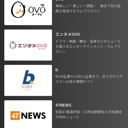
美味しい！楽しい！感動！ 身近で旬な話
題を発信するウェブマガジン
エンタメOVO
ドラマ・映画・舞台・音楽などのニュース
を届けるエンターテインメント・ウェブマ
ガジン
b.
BtoB企業からBtoC企業まで。全てのビジネ
スマン必見の情報サイト
47NEWS
全国47都道府県・52参加新聞社と共同通信
の内外ニュース