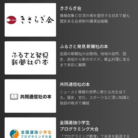
きさらぎ会
情報収集と交流の場を提供する日本で最も
歴史ある会員制の講演会組織
ふるさと発見 新聞社の本
全国の新聞社の出版物。地域の自然、歴
史、民俗から旅のガイド、郷土料理に至る
まで多彩に展開
共同通信社の本
ニュースと情報の世界に新たな光を当て
る。歴史、文化、スポーツなど深い知識と
独自の視点で構成
全国選抜小学生
プログラミング大会
「プログラミング教育」で未来を創造する