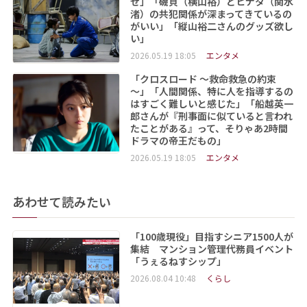
せ」「磯貝（横山裕）とヒナタ（関水
渚）の共犯関係が深まってきているの
がいい」「縦山裕二さんのグッズ欲し
い」
2026.05.19 18:05
エンタメ
「クロスロード ～救命救急の約束
～」「人間関係、特に人を指導するの
はすごく難しいと感じた」「船越英一
郎さんが『刑事面に似ていると言われ
たことがある』って、そりゃあ2時間
ドラマの帝王だもの」
2026.05.19 18:05
エンタメ
あわせて読みたい
「100歳現役」目指すシニア1500人が
集結 マンション管理代務員イベント
「うぇるねすシップ」
2026.08.04 10:48
くらし