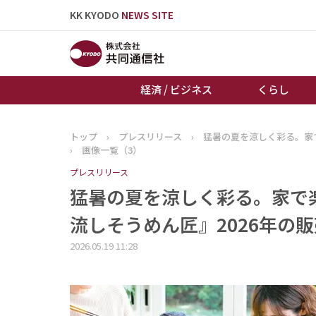
KK KYODO
NEWS SITE
経済 / ビジネス
くらし
トップ
›
プレスリリース
›
猛暑の夏を涼しく彩る。家
トップページ
›
画像一覧（3）
お知らせ
プレスリリース
猛暑の夏を涼しく彩る。家で
流しそうめん匠』2026年の販
2026.05.19 11:28