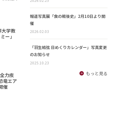
2026.02.25
報道写真展「食の戦後史」2月10日より開
催
洋大学教
2026.02.03
ノミー」
「羽生結弦 日めくりカレンダー」写真変更
のお知らせ
2025.10.23
もっと見る
て全力疾
恐竜エア
開催