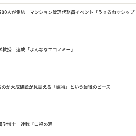
1500人が集結 マンション管理代務員イベント「うぇるねすシップ
大学教授 連載「よんななエコノミー」
のか――大成建設が見据える「建物」という最後のピース
 農学博士 連載「口福の源」