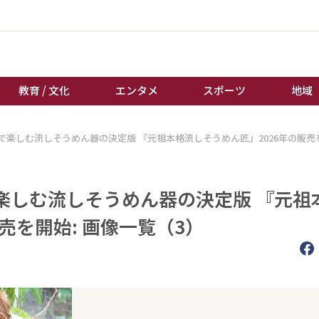
教育 / 文化
エンタメ
スポーツ
地域
で楽しむ流しそうめん器の決定版 『元祖本格流しそうめん匠』2026年の販売
経済 / ビジネス
誰もが輝いて働く社会へ
くらし
天皇杯サッカー
教育 / 文化
オートレース
楽しむ流しそうめん器の決定版 『元祖
エンタメ
競輪
売を開始: 画像一覧（3）
スポーツ
ボートレース
地域
棋王戦
キーパーソン
女流本因坊戦