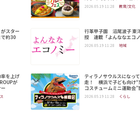
2026.05.19 11:28
教育/文化
」がスター
行革甲子園 沼尾波子 東
で約30
授 連載「よんななエコ
2026.05.19 11:28
地域
約率を上げ
ティラノサウルスになっ
ROUPが
走！ 横浜で子ども向け“
ナー
コスチュームミニ運動会”
ス
2026.05.19 11:28
くらし