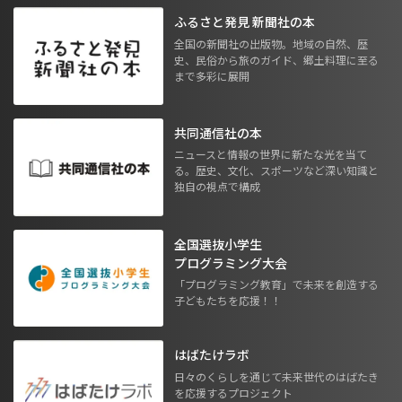
ふるさと発見 新聞社の本
全国の新聞社の出版物。地域の自然、歴
史、民俗から旅のガイド、郷土料理に至る
まで多彩に展開
共同通信社の本
ニュースと情報の世界に新たな光を当て
る。歴史、文化、スポーツなど深い知識と
独自の視点で構成
全国選抜小学生
プログラミング大会
「プログラミング教育」で未来を創造する
子どもたちを応援！！
はばたけラボ
日々のくらしを通じて未来世代のはばたき
を応援するプロジェクト