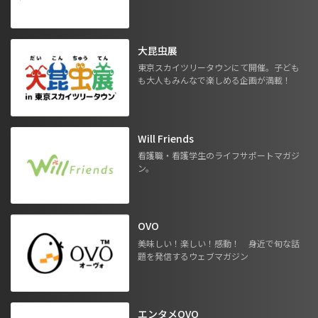
大昆虫展
東京スカイツリータウンにて開催。子ども
も大人もみんなで楽しめる企画が満載！
Will Friends
看護職・看護学生のライフサポートマガジ
ン。
OVO
美味しい！楽しい！感動！ 身近で旬な話
題を発信するウェブマガジン
エンタメOVO