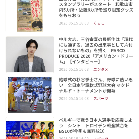
スタンプラリーがスタート 和歌山市
内5カ所・近畿6カ所を巡り限定グッズ
をもらおう
2026.05.15 16:03
くらし
中川大志、三谷幸喜の最新作は「現代
にも通ずる、過去の出来事として片付
けられないもの」を描く PARCO
PRODUCE 2026「アメリカン・ドリー
ム」【インタビュー】
2026.05.15 16:03
エンタメ
始球式の杉谷拳士さん、野球に熱い思
い 全日本学童軟式野球大会 マクド
ナルド・トーナメントが開幕
2026.05.15 16:03
スポーツ
ベルギーで戦う日本人選手を応援しよ
う シント＝トロイデン戦全試合を
BS10が今季も無料放送
2026.05.15 16:03
スポーツ