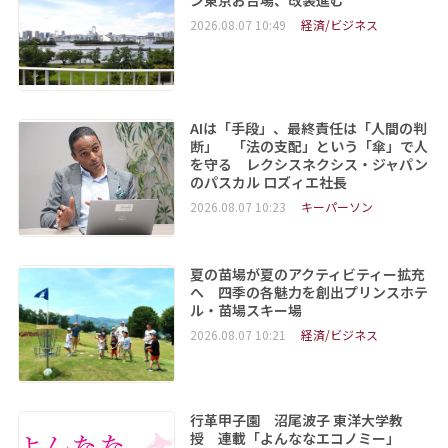
ン東京お台場、改装進む
2026.08.07 10:49
経済/ビジネス
AIは「手段」、最終責任は「人間の判
断」 「法の支配」という「傘」で人
を守る レクシスネクシス・ジャパン
のパスカル ロズィエ社長
2026.08.07 10:23
キーパーソン
夏の苗場が夏のアクティビティー拡充
へ 四季の各魅力を創出プリンスホテ
ル・苗場スキー場
2026.08.07 10:21
経済/ビジネス
行革甲子園 沼尾波子 東洋大学教
授 連載「よんななエコノミー」