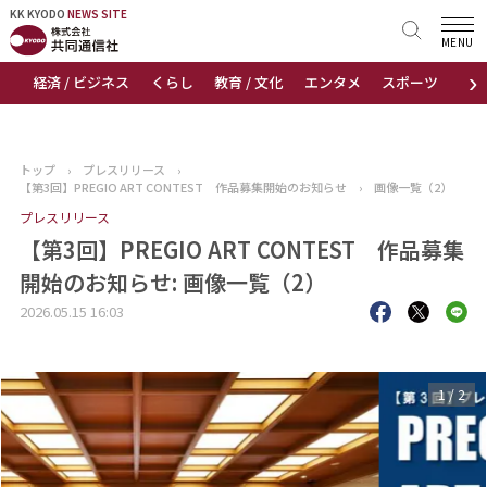
KK KYODO
KK KYODO
NEWS SITE
NEWS SITE
MENU
›
経済 / ビジネス
くらし
教育 / 文化
エンタメ
スポーツ
地
トップページ
お知らせ
トップ
›
プレスリリース
›
【第3回】PREGIO ART CONTEST 作品募集開始のお知らせ
›
画像一覧（2）
ニュース
プレスリリース
【第3回】PREGIO ART CONTEST 作品募集
おすすめコンテンツ
開始のお知らせ: 画像一覧（2）
出版物
2026.05.15 16:03
会社概要
1
/
2