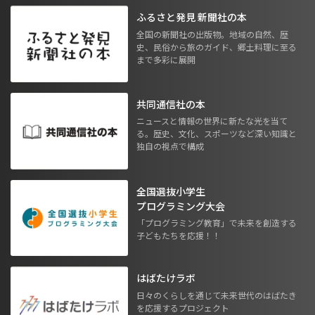
ふるさと発見 新聞社の本
全国の新聞社の出版物。地域の自然、歴
史、民俗から旅のガイド、郷土料理に至る
まで多彩に展開
共同通信社の本
ニュースと情報の世界に新たな光を当て
る。歴史、文化、スポーツなど深い知識と
独自の視点で構成
全国選抜小学生
プログラミング大会
「プログラミング教育」で未来を創造する
子どもたちを応援！！
はばたけラボ
日々のくらしを通じて未来世代のはばたき
を応援するプロジェクト