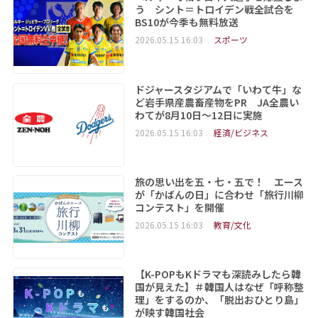
う シント＝トロイデン戦全試合を
BS10が今季も無料放送
2026.05.15 16:03
スポーツ
ドジャースタジアムで「いわて牛」な
ど岩手県産農畜産物をPR JA全農い
わてが8月10日～12日に実施
2026.05.15 16:03
経済/ビジネス
旅の思い出を五・七・五で！ エース
が「かばんの日」に合わせ「旅行川柳
コンテスト」を開催
2026.05.15 16:03
教育/文化
【K-POPもKドラマも深読みしたら韓
国が見えた】＃韓国人はなぜ「呼称整
理」をするのか、「脱出おひとり島」
が映す韓国社会