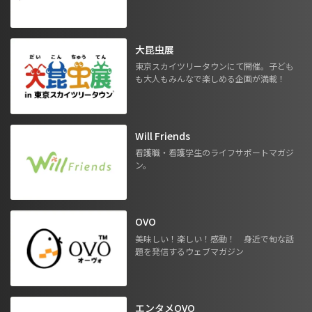
大昆虫展
東京スカイツリータウンにて開催。子ども
も大人もみんなで楽しめる企画が満載！
Will Friends
看護職・看護学生のライフサポートマガジ
ン。
OVO
美味しい！楽しい！感動！ 身近で旬な話
題を発信するウェブマガジン
エンタメOVO