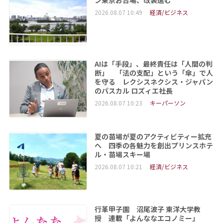
ン東京お台場、改装進む
2026.08.07 10:49
経済/ビジネス
AIは「手段」、最終責任は「人間の判
断」 「法の支配」という「傘」で人
を守る レクシスネクシス・ジャパン
のパスカル ロズィエ社長
2026.08.07 10:23
キーパーソン
夏の苗場が夏のアクティビティー拡充
へ 四季の各魅力を創出プリンスホテ
ル・苗場スキー場
2026.08.07 10:21
経済/ビジネス
行革甲子園 沼尾波子 東洋大学教
授 連載「よんななエコノミー」