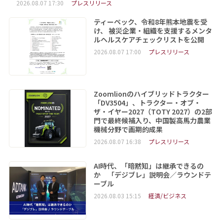
2026.08.07 17:30
プレスリリース
ティーペック、令和8年熊本地震を受
け、 被災企業・組織を支援するメンタ
ルヘルスケアチェックリストを公開
2026.08.07 17:00
プレスリリース
Zoomlionのハイブリッドトラクター
「DV3504」、トラクター・オブ・
ザ・イヤー2027（TOTY 2027）の2部
門で最終候補入り、中国製高馬力農業
機械分野で画期的成果
2026.08.07 16:38
プレスリリース
AI時代、「暗黙知」は継承できるの
か 「デジブレ」説明会／ラウンドテ
ーブル
2026.08.03 15:15
経済/ビジネス