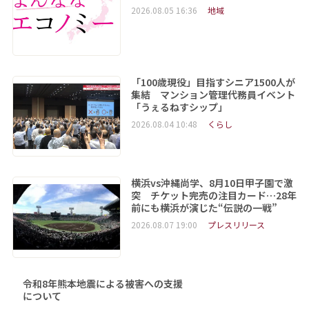
2026.08.05 16:36
地域
「100歳現役」目指すシニア1500人が
集結 マンション管理代務員イベント
「うぇるねすシップ」
2026.08.04 10:48
くらし
横浜vs沖縄尚学、8月10日甲子園で激
突 チケット完売の注目カード…28年
前にも横浜が演じた“伝説の一戦”
2026.08.07 19:00
プレスリリース
令和8年熊本地震による被害への支援
について