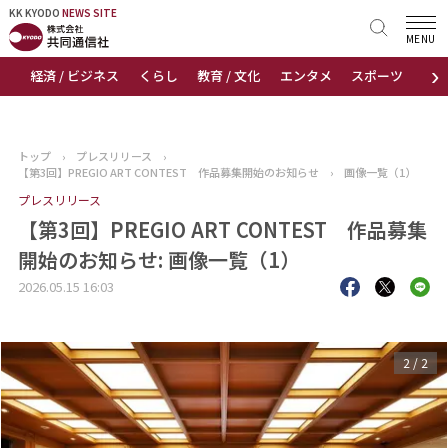
KK KYODO
KK KYODO
NEWS SITE
NEWS SITE
MENU
›
経済 / ビジネス
くらし
教育 / 文化
エンタメ
スポーツ
地
トップページ
お知らせ
トップ
›
プレスリリース
›
【第3回】PREGIO ART CONTEST 作品募集開始のお知らせ
›
画像一覧（1）
ニュース
プレスリリース
【第3回】PREGIO ART CONTEST 作品募集
おすすめコンテンツ
開始のお知らせ: 画像一覧（1）
出版物
2026.05.15 16:03
会社概要
1
/
2