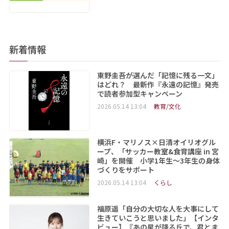
新着情報
東野圭吾が選んだ「記憶に残る一文」
はどれ？ 最新作『永遠の記憶』発売
で読者参加型キャンペーン
2026.05.14 13:04
教育/文化
横浜F・マリノス×日清オイリオグル
ープ、「サッカー教室&食育講座 in 宮
崎」を開催 小学1年生～3年生の身体
づくりをサポート
2026.05.14 13:04
くらし
福原遥「自分の大切な人を大事にして
生きていこうと思いました」【インタ
ビュー】『あの星が降る丘で、君とま