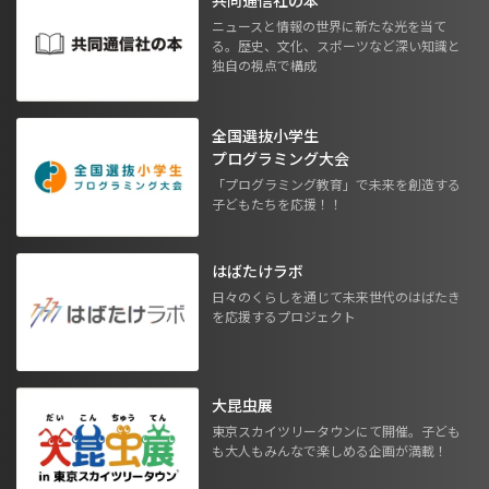
共同通信社の本
ニュースと情報の世界に新たな光を当て
る。歴史、文化、スポーツなど深い知識と
独自の視点で構成
全国選抜小学生
プログラミング大会
「プログラミング教育」で未来を創造する
子どもたちを応援！！
はばたけラボ
日々のくらしを通じて未来世代のはばたき
を応援するプロジェクト
大昆虫展
東京スカイツリータウンにて開催。子ども
も大人もみんなで楽しめる企画が満載！