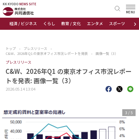
KK KYODO
KK KYODO
NEWS SITE
NEWS SITE
MENU
›
経済 / ビジネス
くらし
教育 / 文化
エンタメ
スポーツ
地
トップページ
お知らせ
トップ
›
プレスリリース
›
C&W、2026年Q1 の東京オフィス市況レポートを発表
›
画像一覧（3）
ニュース
プレスリリース
C&W、2026年Q1 の東京オフィス市況レポー
おすすめコンテンツ
トを発表: 画像一覧（3）
出版物
2026.05.14 13:04
会社概要
3
/
5