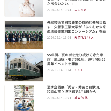
た出会いたい。』
2026.05.14 13:04
エンタメ
先端技術で園芸農業の持続的発展目指
す 久留米工業大学が「ふくおか未来
型園芸農業創出コンソーシアム」参画
2026.05.14 13:04
経済/ビジネス
55年間、京の街を走り続けてきた車
両 嵐山線・モボ301形、運行開始55
周年イベントを開催
2026.05.14 13:04
くらし
夏季企画展「秀吉・秀長と和歌山」
和歌山市立博物館で8月8日から
2026.05.14 13:04
教育/文化