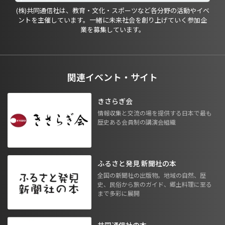
(株)共同通信社は、教育・文化・スポーツなど各分野の活動やイベ
ントを主催しています。一緒に未来社会を創り上げていく参加企
業を募集しています。
関連イベント・サイト
きさらぎ会
情報収集と交流の場を提供する日本で最も
歴史ある会員制の講演会組織
ふるさと発見 新聞社の本
全国の新聞社の出版物。地域の自然、歴
史、民俗から旅のガイド、郷土料理に至る
まで多彩に展開