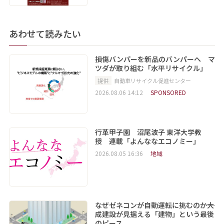
あわせて読みたい
損傷バンパーを新品のバンパーへ マ
ツダが取り組む「水平リサイクル」
提供
自動車リサイクル促進センター
2026.08.06 14:12
SPONSORED
行革甲子園 沼尾波子 東洋大学教
授 連載「よんななエコノミー」
2026.08.05 16:36
地域
なぜゼネコンが自動運転に挑むのか――大
成建設が見据える「建物」という最後
のピース