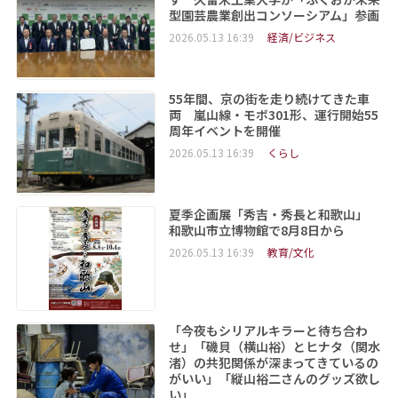
型園芸農業創出コンソーシアム」参画
2026.05.13 16:39
経済/ビジネス
55年間、京の街を走り続けてきた車
両 嵐山線・モボ301形、運行開始55
周年イベントを開催
2026.05.13 16:39
くらし
夏季企画展「秀吉・秀長と和歌山」
和歌山市立博物館で8月8日から
2026.05.13 16:39
教育/文化
「今夜もシリアルキラーと待ち合わ
せ」「磯貝（横山裕）とヒナタ（関水
渚）の共犯関係が深まってきているの
がいい」「縦山裕二さんのグッズ欲し
い」