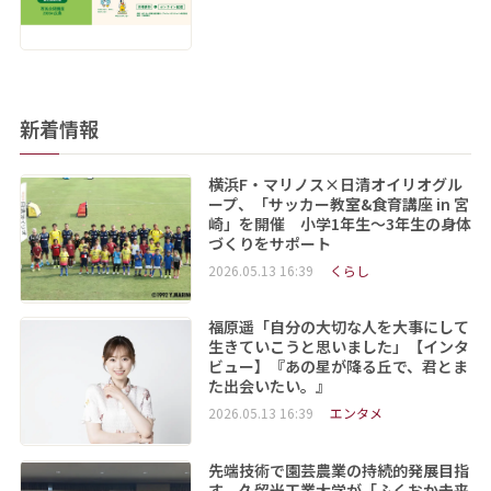
新着情報
横浜F・マリノス×日清オイリオグル
ープ、「サッカー教室&食育講座 in 宮
崎」を開催 小学1年生～3年生の身体
づくりをサポート
2026.05.13 16:39
くらし
福原遥「自分の大切な人を大事にして
生きていこうと思いました」【インタ
ビュー】『あの星が降る丘で、君とま
た出会いたい。』
2026.05.13 16:39
エンタメ
先端技術で園芸農業の持続的発展目指
す 久留米工業大学が「ふくおか未来