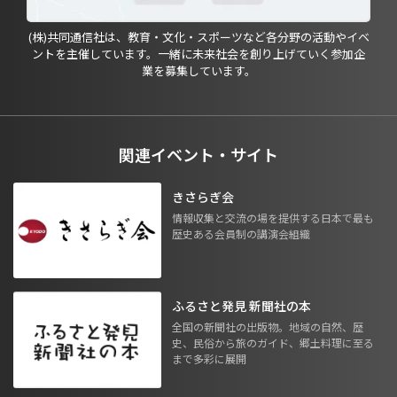
(株)共同通信社は、教育・文化・スポーツなど各分野の活動やイベ
ントを主催しています。一緒に未来社会を創り上げていく参加企
業を募集しています。
関連イベント・サイト
きさらぎ会
情報収集と交流の場を提供する日本で最も
歴史ある会員制の講演会組織
ふるさと発見 新聞社の本
全国の新聞社の出版物。地域の自然、歴
史、民俗から旅のガイド、郷土料理に至る
まで多彩に展開