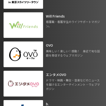
Will Friends
看護職・看護学生のライフサポートマガジ
ン。
OVO
美味しい！楽しい！感動！ 身近で旬な話
題を発信するウェブマガジン
エンタメOVO
ドラマ・映画・舞台・音楽などのニュース
を届けるエンターテインメント・ウェブマ
ガジン
b.