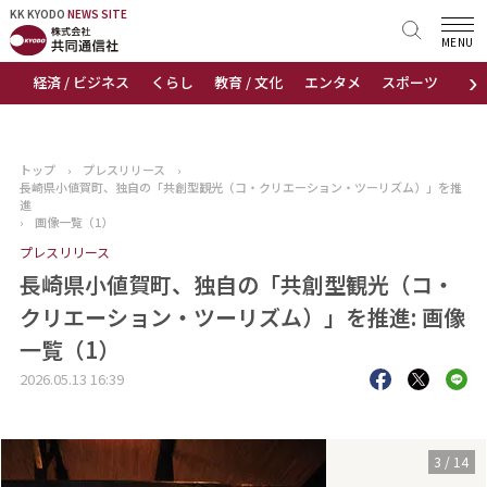
KK KYODO
KK KYODO
NEWS SITE
NEWS SITE
MENU
›
経済 / ビジネス
くらし
教育 / 文化
エンタメ
スポーツ
地
トップページ
お知らせ
トップ
›
プレスリリース
›
長崎県小値賀町、独自の「共創型観光（コ・クリエーション・ツーリズム）」を推
ニュース
進
›
画像一覧（1）
プレスリリース
おすすめコンテンツ
長崎県小値賀町、独自の「共創型観光（コ・
出版物
クリエーション・ツーリズム）」を推進: 画像
一覧（1）
会社概要
2026.05.13 16:39
3
/
14