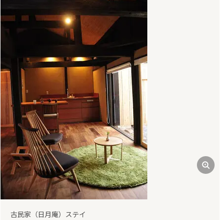
前
次
古民家（日月庵）ステイ