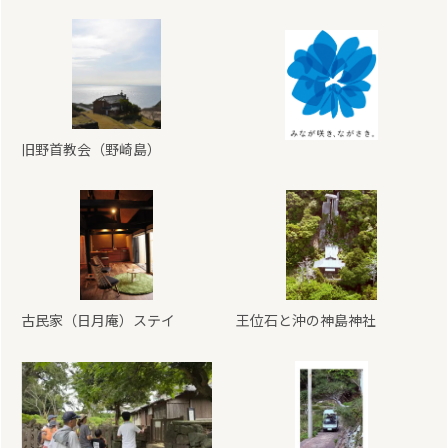
旧野首教会（野崎島）
古民家（日月庵）ステイ
王位石と沖の神島神社