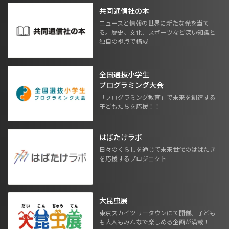
共同通信社の本
ニュースと情報の世界に新たな光を当て
る。歴史、文化、スポーツなど深い知識と
独自の視点で構成
全国選抜小学生
プログラミング大会
「プログラミング教育」で未来を創造する
子どもたちを応援！！
はばたけラボ
日々のくらしを通じて未来世代のはばたき
を応援するプロジェクト
大昆虫展
東京スカイツリータウンにて開催。子ども
も大人もみんなで楽しめる企画が満載！