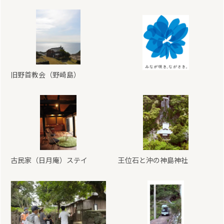
旧野首教会（野崎島）
古民家（日月庵）ステイ
王位石と沖の神島神社