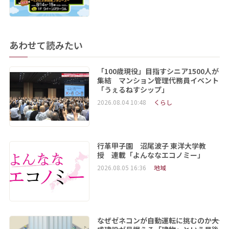
あわせて読みたい
「100歳現役」目指すシニア1500人が
集結 マンション管理代務員イベント
「うぇるねすシップ」
2026.08.04 10:48
くらし
行革甲子園 沼尾波子 東洋大学教
授 連載「よんななエコノミー」
2026.08.05 16:36
地域
なぜゼネコンが自動運転に挑むのか――大