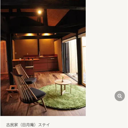
前
次
古民家（日月庵）ステイ