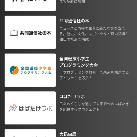
まで多彩に展開
共同通信社の本
ニュースと情報の世界に新たな光を当て
る。歴史、文化、スポーツなど深い知識と
独自の視点で構成
全国選抜小学生
プログラミング大会
「プログラミング教育」で未来を創造する
子どもたちを応援！！
はばたけラボ
日々のくらしを通じて未来世代のはばたき
を応援するプロジェクト
大昆虫展