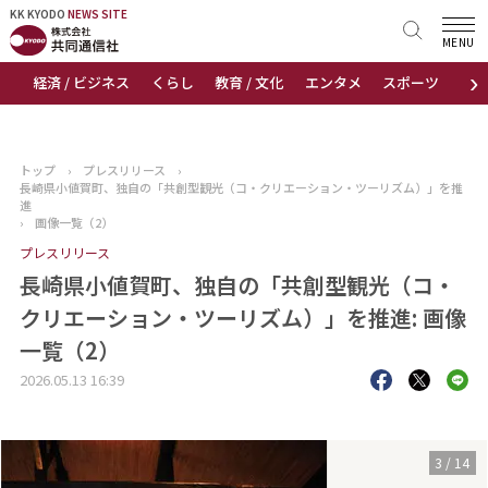
KK KYODO
KK KYODO
NEWS SITE
NEWS SITE
MENU
›
経済 / ビジネス
くらし
教育 / 文化
エンタメ
スポーツ
地
トップページ
お知らせ
トップ
›
プレスリリース
›
長崎県小値賀町、独自の「共創型観光（コ・クリエーション・ツーリズム）」を推
ニュース
進
›
画像一覧（2）
プレスリリース
おすすめコンテンツ
長崎県小値賀町、独自の「共創型観光（コ・
出版物
クリエーション・ツーリズム）」を推進: 画像
一覧（2）
会社概要
2026.05.13 16:39
3
/
14