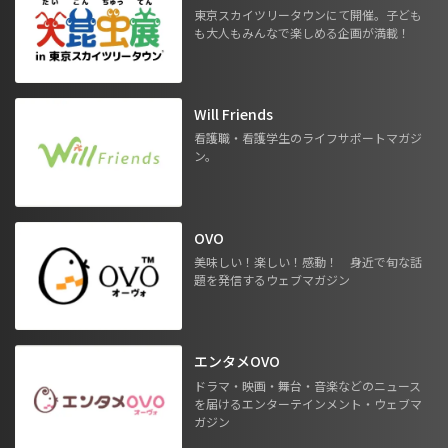
東京スカイツリータウンにて開催。子ども
も大人もみんなで楽しめる企画が満載！
Will Friends
看護職・看護学生のライフサポートマガジ
ン。
OVO
美味しい！楽しい！感動！ 身近で旬な話
題を発信するウェブマガジン
エンタメOVO
ドラマ・映画・舞台・音楽などのニュース
を届けるエンターテインメント・ウェブマ
ガジン