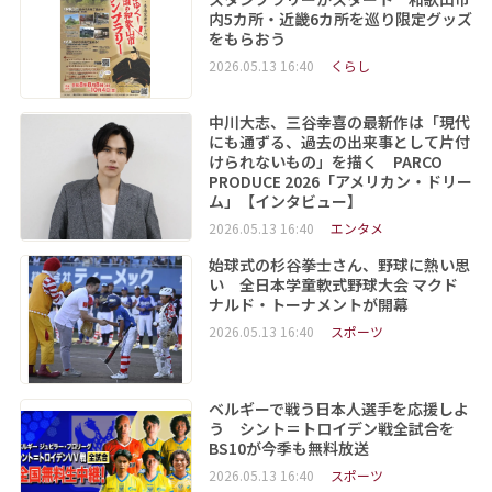
内5カ所・近畿6カ所を巡り限定グッズ
をもらおう
2026.05.13 16:40
くらし
中川大志、三谷幸喜の最新作は「現代
にも通ずる、過去の出来事として片付
けられないもの」を描く PARCO
PRODUCE 2026「アメリカン・ドリー
ム」【インタビュー】
2026.05.13 16:40
エンタメ
始球式の杉谷拳士さん、野球に熱い思
い 全日本学童軟式野球大会 マクド
ナルド・トーナメントが開幕
2026.05.13 16:40
スポーツ
ベルギーで戦う日本人選手を応援しよ
う シント＝トロイデン戦全試合を
BS10が今季も無料放送
2026.05.13 16:40
スポーツ