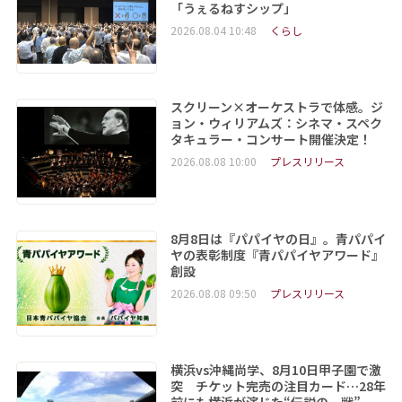
「うぇるねすシップ」
2026.08.04 10:48
くらし
スクリーン×オーケストラで体感。ジ
ョン・ウィリアムズ：シネマ・スペク
タキュラー・コンサート開催決定！
2026.08.08 10:00
プレスリリース
8月8日は『パパイヤの日』。青パパイ
ヤの表彰制度『青パパイヤアワード』
創設
2026.08.08 09:50
プレスリリース
横浜vs沖縄尚学、8月10日甲子園で激
突 チケット完売の注目カード…28年
前にも横浜が演じた“伝説の一戦”