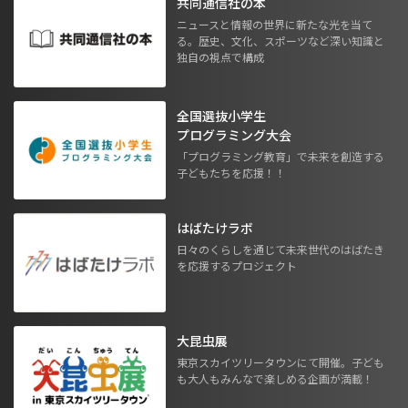
共同通信社の本
ニュースと情報の世界に新たな光を当て
る。歴史、文化、スポーツなど深い知識と
独自の視点で構成
全国選抜小学生
プログラミング大会
「プログラミング教育」で未来を創造する
子どもたちを応援！！
はばたけラボ
日々のくらしを通じて未来世代のはばたき
を応援するプロジェクト
大昆虫展
東京スカイツリータウンにて開催。子ども
も大人もみんなで楽しめる企画が満載！