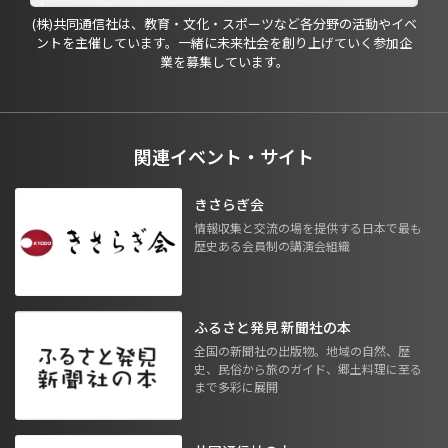
(株)共同通信社は、教育・文化・スポーツなど各分野の活動やイベ
ントを主催しています。一緒に未来社会を創り上げていく参加企
業を募集しています。
関連イベント・サイト
きさらぎ会
情報収集と交流の場を提供する日本で最も
歴史ある会員制の講演会組織
ふるさと発見 新聞社の本
全国の新聞社の出版物。地域の自然、歴
史、民俗から旅のガイド、郷土料理に至る
まで多彩に展開