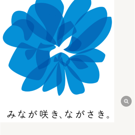
前
次
古民家（日月庵）ステイ