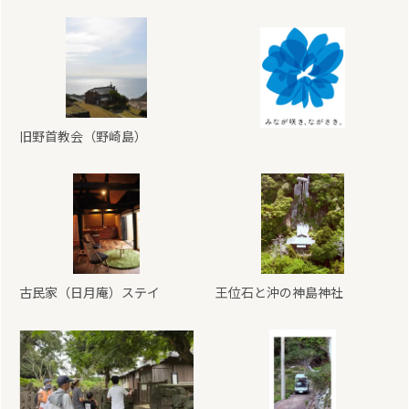
旧野首教会（野崎島）
古民家（日月庵）ステイ
王位石と沖の神島神社