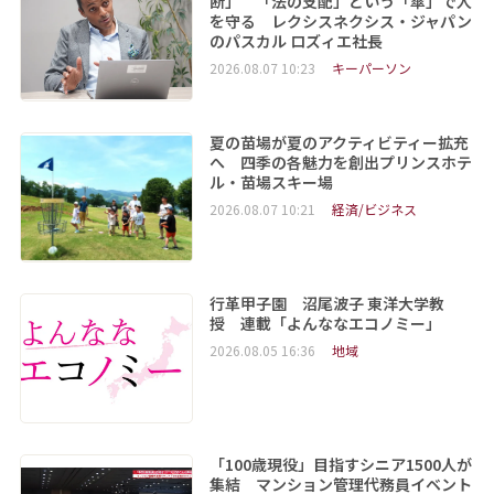
断」 「法の支配」という「傘」で人
を守る レクシスネクシス・ジャパン
のパスカル ロズィエ社長
2026.08.07 10:23
キーパーソン
夏の苗場が夏のアクティビティー拡充
へ 四季の各魅力を創出プリンスホテ
ル・苗場スキー場
2026.08.07 10:21
経済/ビジネス
行革甲子園 沼尾波子 東洋大学教
授 連載「よんななエコノミー」
2026.08.05 16:36
地域
「100歳現役」目指すシニア1500人が
集結 マンション管理代務員イベント