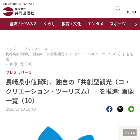
KK KYODO
KK KYODO
NEWS SITE
NEWS SITE
MENU
›
経済 / ビジネス
くらし
教育 / 文化
エンタメ
スポーツ
地
トップページ
お知らせ
トップ
›
プレスリリース
›
長崎県小値賀町、独自の「共創型観光（コ・クリエーション・ツーリズム）」を推
ニュース
進
›
画像一覧（10）
プレスリリース
おすすめコンテンツ
長崎県小値賀町、独自の「共創型観光（コ・
出版物
クリエーション・ツーリズム）」を推進: 画像
一覧（10）
会社概要
2026.05.13 16:40
3
/
14